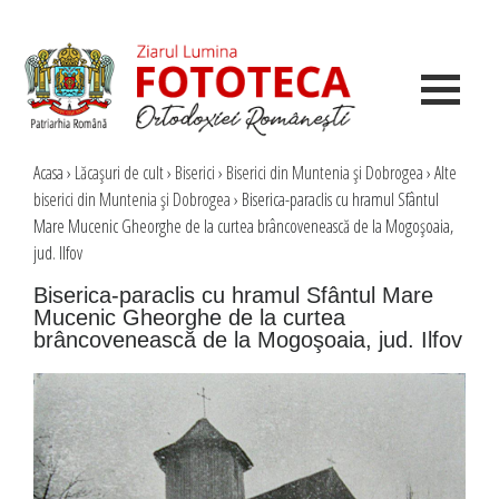
Acasa
›
Lăcaşuri de cult
›
Biserici
›
Biserici din Muntenia şi Dobrogea
›
Alte
biserici din Muntenia şi Dobrogea
›
Biserica-paraclis cu hramul Sfântul
Mare Mucenic Gheorghe de la curtea brâncovenească de la Mogoşoaia,
jud. Ilfov
Biserica-paraclis cu hramul Sfântul Mare
Mucenic Gheorghe de la curtea
brâncovenească de la Mogoşoaia, jud. Ilfov