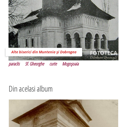
Alte biserici din Muntenia şi Dobrogea
paraclis
Sf. Gheorghe
curte
Mogoşoaia
Din acelasi album