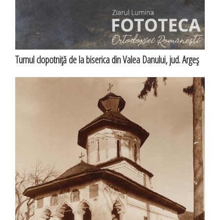
Turnul clopotniţă de la biserica din Valea Danului, jud. Argeş