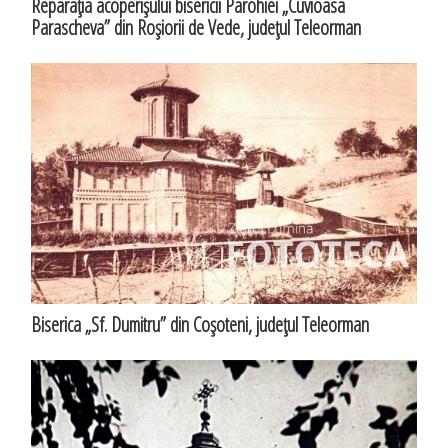
Reparaţia acoperişului bisericii Parohiei „Cuvioasa
Parascheva” din Roşiorii de Vede, judeţul Teleorman
Biserica „Sf. Dumitru” din Coşoteni, judeţul Teleorman