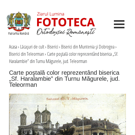
Acasa
›
Lăcaşuri de cult
›
Biserici
›
Biserici din Muntenia şi Dobrogea
›
Biserici din Teleorman
›
Carte poştală color reprezentând biserica „Sf.
Haralambie” din Turnu Măgurele, jud. Teleorman
Carte poştală color reprezentând biserica
„Sf. Haralambie” din Turnu Măgurele, jud.
Teleorman