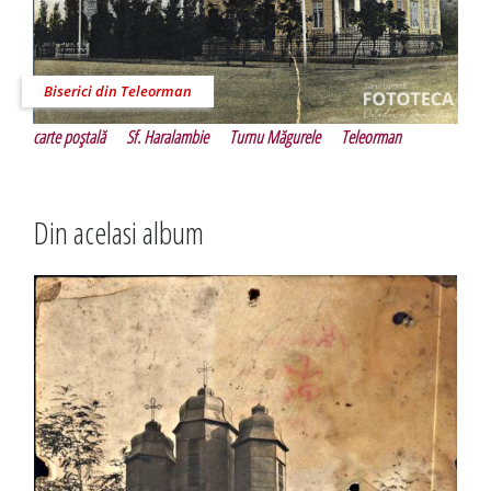
Biserici din Teleorman
carte poştală
Sf. Haralambie
Turnu Măgurele
Teleorman
Din acelasi album