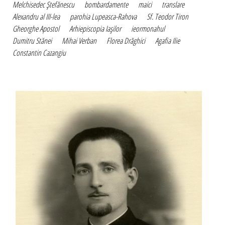
Melchisedec Ştefănescu
bombardamente
maici
translare
Alexandru al III-lea
parohia Lupeasca-Rahova
Sf. Teodor Tiron
Gheorghe Apostol
Arhiepiscopia Iaşilor
ieormonahul
Dumitru Stănei
Mihai Verban
Florea Drăghici
Agafia Ilie
Constantin Cazangiu