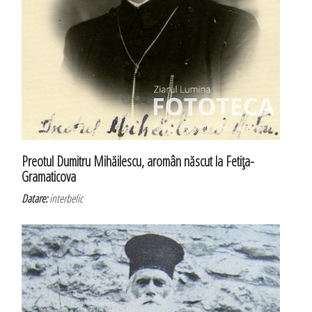
Preotul Dumitru Mihăilescu, aromân născut la Fetiţa-
Gramaticova
Datare:
interbelic