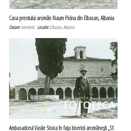
Casa preotului aromân Naum Picina din Elbasan, Albania
Datare:
interbelic
Locatie:
Elbasan, Albania
Ambasadorul Vasile Stoica în faţa bisericii aromâneşti „Sf.