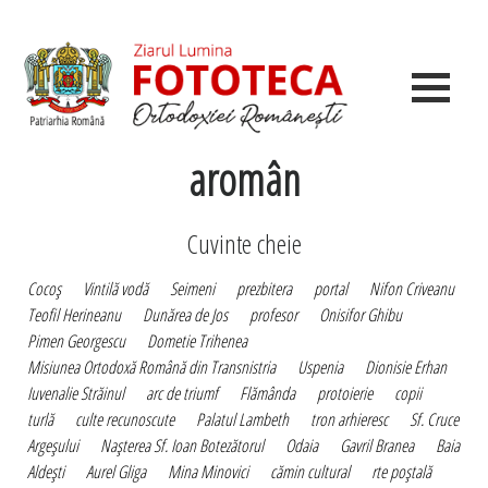
aromân
Cuvinte cheie
Cocoş
Vintilă vodă
Seimeni
prezbitera
portal
Nifon Criveanu
Teofil Herineanu
Dunărea de Jos
profesor
Onisifor Ghibu
Pimen Georgescu
Dometie Trihenea
Misiunea Ortodoxă Română din Transnistria
Uspenia
Dionisie Erhan
Iuvenalie Străinul
arc de triumf
Flămânda
protoierie
copii
turlă
culte recunoscute
Palatul Lambeth
tron arhieresc
Sf. Cruce
Argeşului
Naşterea Sf. Ioan Botezătorul
Odaia
Gavril Branea
Baia
Aldeşti
Aurel Gliga
Mina Minovici
cămin cultural
rte poştală