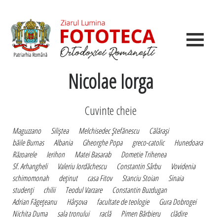
Nicolae Iorga
Cuvinte cheie
Maguzzano
Siliştea
Melchisedec Ştefănescu
Călăraşi
băile Burnas
Albania
Gheorghe Popa
greco-catolic
Hunedoara
Răzoarele
Ierihon
Matei Basarab
Dometie Trihenea
Sf. Arhangheli
Valeriu Iordăchescu
Constantin Sârbu
Vovidenia
schimomonah
deţinut
casa Fitov
Stanciu Stoian
Sinaia
studenţi
chilii
Teodul Varzare
Constantin Buzdugan
Adrian Făgeţeanu
Hârşova
facultate de teologie
Gura Dobrogei
Nichita Duma
sala tronului
raclă
Pimen Bărbieru
clădire