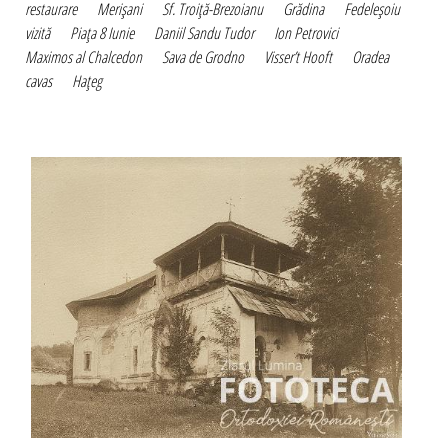
restaurare
Merişani
Sf. Troiţă-Brezoianu
Grădina
Fedeleşoiu
vizită
Piaţa 8 Iunie
Daniil Sandu Tudor
Ion Petrovici
Maximos al Chalcedon
Sava de Grodno
Visser’t Hooft
Oradea
cavas
Haţeg