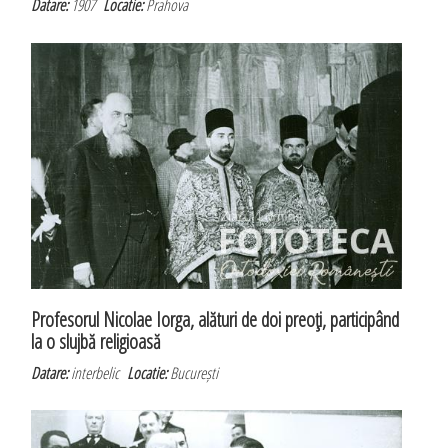
Datare:
1907
Locatie:
Prahova
Profesorul Nicolae Iorga, alături de doi preoţi, participând
la o slujbă religioasă
Datare:
interbelic
Locatie:
București