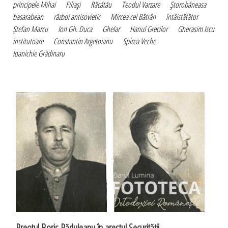
principele Mihai
Filiaşi
Răcătău
Teodul Varzare
Ştorobăneasa
basarabean
război antisovietic
Mircea cel Bătrân
întâistătător
Ştefan Marcu
Ion Gh. Duca
Ghelar
Hanul Grecilor
Gherasim Iscu
institutoare
Constantin Argetoianu
Spirea Veche
Ioanichie Grădinaru
Preotul Boris Răduleanu în arestul Securităţii