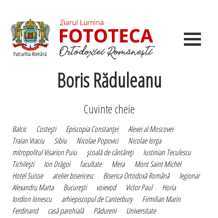
Boris Răduleanu
Cuvinte cheie
Balcic
Costeşti
Episcopia Constanţei
Alexei al Moscovei
Traian Vraciu
Sibiu
Nicolae Popovici
Nicolae Iorga
mitropolitul Visarion Puiu
şcoală de cântăreţi
Iustinian Teculescu
Tichileşti
Ion Drăgoi
facultate
Mera
Mont Saint Michel
Hotel Suisse
atelier bisericesc
Biserica Ortodoxă Română
legionar
Alexandru Marta
Bucureşti
voievod
Victor Paul
Horia
Iordion Ionescu
arhiepiscopul de Canterbury
Firmilian Marin
Ferdinand
casă parohială
Pădureni
Universitate