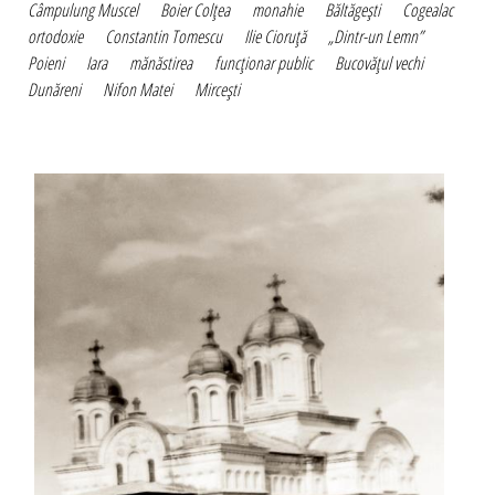
Câmpulung Muscel
Boier Colţea
monahie
Băltăgeşti
Cogealac
ortodoxie
Constantin Tomescu
Ilie Cioruţă
„Dintr-un Lemn”
Poieni
Iara
mănăstirea
funcţionar public
Bucovăţul vechi
Dunăreni
Nifon Matei
Mirceşti