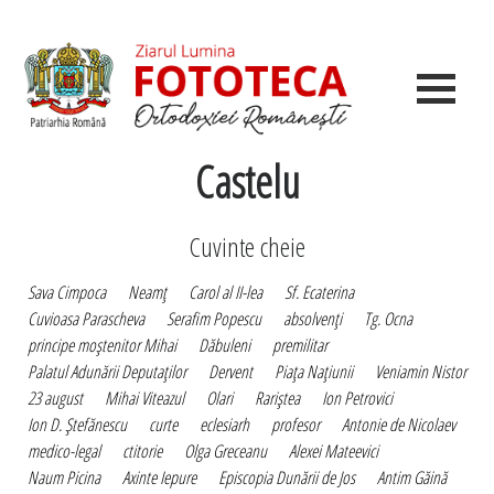
Castelu
Cuvinte cheie
Sava Cimpoca
Neamţ
Carol al II-lea
Sf. Ecaterina
Cuvioasa Parascheva
Serafim Popescu
absolvenţi
Tg. Ocna
principe moştenitor Mihai
Dăbuleni
premilitar
Palatul Adunării Deputaţilor
Dervent
Piaţa Naţiunii
Veniamin Nistor
23 august
Mihai Viteazul
Olari
Rariştea
Ion Petrovici
Ion D. Ştefănescu
curte
eclesiarh
profesor
Antonie de Nicolaev
medico-legal
ctitorie
Olga Greceanu
Alexei Mateevici
Naum Picina
Axinte Iepure
Episcopia Dunării de Jos
Antim Găină