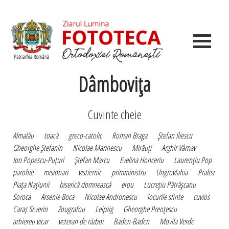
Dâmboviţa
Cuvinte cheie
Almalău
toacă
greco-catolic
Roman Braga
Ştefan Iliescu
Gheorghe Ştefanin
Nicolae Marinescu
Mirăuţi
Arghir Vârnav
Ion Popescu-Puţuri
Ştefan Marcu
Evelina Honceriu
Laurenţiu Pop
parohie
misionari
vistiernic
primministru
Ungrovlahia
Pralea
Piaţa Naţiunii
biserică domnească
erou
Lucreţiu Pătrăşcanu
Soroca
Arsenie Boca
Nicolae Andronescu
locurile sfinte
cuvios
Caraş Severin
Zougrafou
Leipzig
Gheorghe Preoţescu
arhiereu vicar
veteran de război
Baden-Baden
Movila Verde