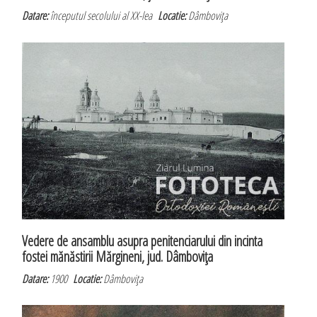
Datare:
începutul secolului al XX-lea
Locatie:
Dâmboviţa
Vedere de ansamblu asupra penitenciarului din incinta
fostei mănăstirii Mărgineni, jud. Dâmboviţa
Datare:
1900
Locatie:
Dâmboviţa