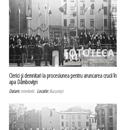
Clerici şi demnitari la procesiunea pentru aruncarea crucii în
apa Dâmboviţei
Datare:
interbelic
Locatie:
București