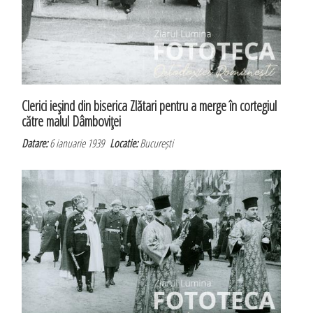
Clerici ieşind din biserica Zlătari pentru a merge în cortegiul
către malul Dâmboviţei
Datare:
6 ianuarie 1939
Locatie:
București