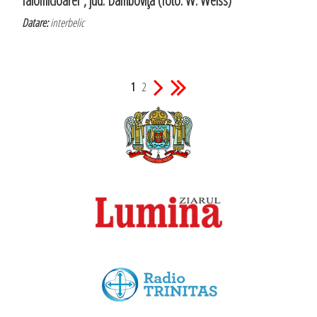
Ialomicioarei”, jud. Dâmboviţa (foto: W. Weiss)
Datare:
interbelic
1
2