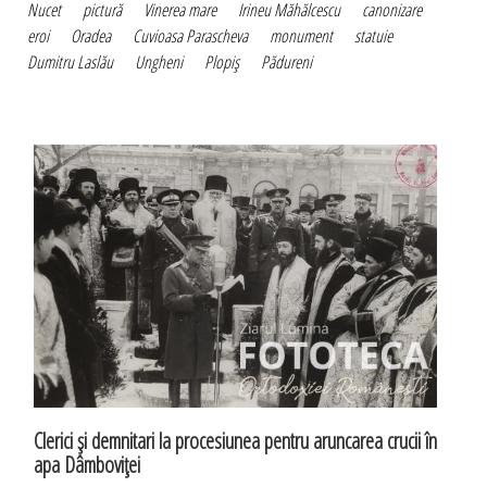
Nucet
pictură
Vinerea mare
Irineu Măhălcescu
canonizare
eroi
Oradea
Cuvioasa Parascheva
monument
statuie
Dumitru Laslău
Ungheni
Plopiş
Pădureni
Clerici şi demnitari la procesiunea pentru aruncarea crucii în
apa Dâmboviţei