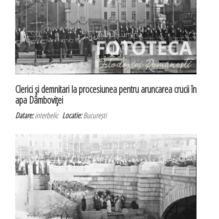
Clerici şi demnitari la procesiunea pentru aruncarea crucii în
apa Dâmboviţei
Datare:
interbelic
Locatie:
București