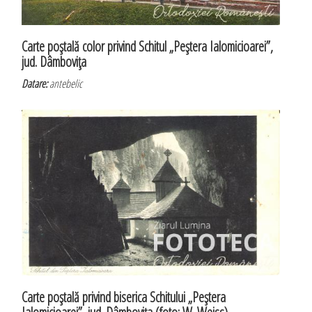
Carte poştală color privind Schitul „Peştera Ialomicioarei”,
jud. Dâmboviţa
Datare:
antebelic
Carte poştală privind biserica Schitului „Peştera