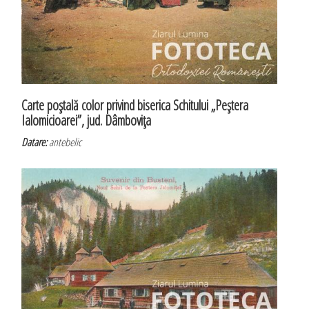
Carte poştală color privind biserica Schitului „Peştera
Ialomicioarei”, jud. Dâmboviţa
Datare:
antebelic