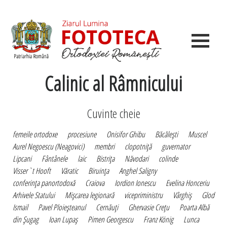
Calinic al Râmnicului
Cuvinte cheie
femeile ortodoxe
procesiune
Onisifor Ghibu
Băcăleşti
Muscel
Aurel Negoescu (Neagovici)
membri
clopotniţă
guvernator
Lipcani
Fântânele
laic
Bistriţa
Năvodari
colinde
Visser`t Hooft
Văratic
Biruinţa
Anghel Saligny
conferinţa panortodoxă
Craiova
Iordion Ionescu
Evelina Honceriu
Arhivele Statului
Mişcarea legionară
vicepriministru
Vârghiş
Glod
Ismail
Pavel Ploieşteanul
Cernăuţi
Ghervasie Creţu
Poarta Albă
din Şugag
Ioan Lupaş
Pimen Georgescu
Franz König
Lunca