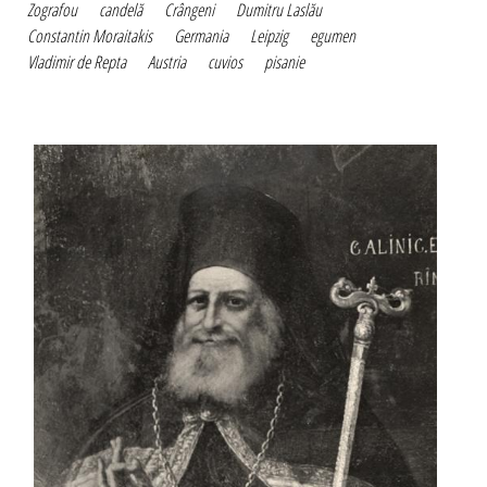
Zografou
candelă
Crângeni
Dumitru Laslău
Constantin Moraitakis
Germania
Leipzig
egumen
Vladimir de Repta
Austria
cuvios
pisanie