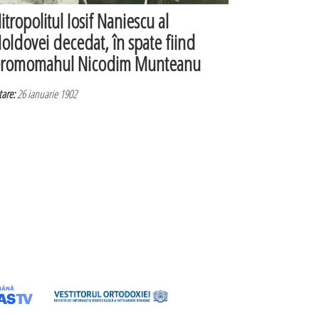
itropolitul Iosif Naniescu al
oldovei decedat, în spate fiind
eromomahul Nicodim Munteanu
are:
26 ianuarie 1902