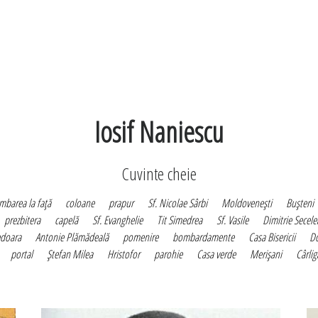
Iosif Naniescu
Cuvinte cheie
mbarea la faţă
coloane
prapur
Sf. Nicolae Sârbi
Moldoveneşti
Buşteni
prezbitera
capelă
Sf. Evanghelie
Tit Simedrea
Sf. Vasile
Dimitrie Secel
doara
Antonie Plămădeală
pomenire
bombardamente
Casa Bisericii
D
portal
Ştefan Milea
Hristofor
parohie
Casa verde
Merişani
Cârlig