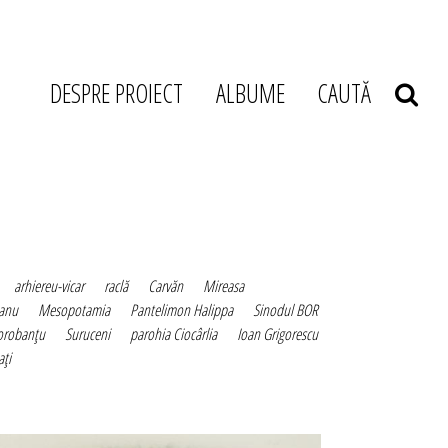
DESPRE PROIECT
ALBUME
CAUTĂ
arhiereu-vicar
raclă
Carvăn
Mireasa
eanu
Mesopotamia
Pantelimon Halippa
Sinodul BOR
orobanţu
Suruceni
parohia Ciocârlia
Ioan Grigorescu
aţi