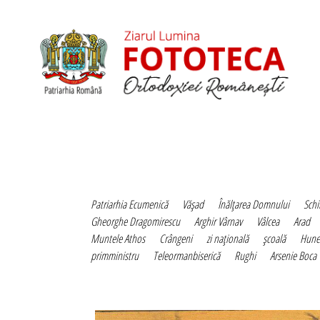
Patriarhia Ecumenică
Văşad
Înălţarea Domnului
Schi
Gheorghe Dragomirescu
Arghir Vârnav
Vâlcea
Arad
Muntele Athos
Crângeni
zi naţională
şcoală
Hune
primministru
Teleormanbiserică
Rughi
Arsenie Boca