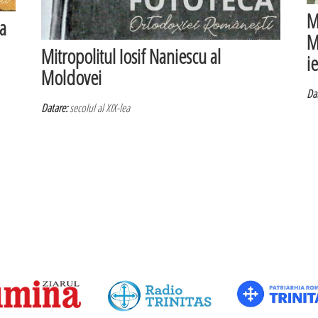
M
a
M
Mitropolitul Iosif Naniescu al
i
Moldovei
Dat
Datare:
secolul al XIX-lea