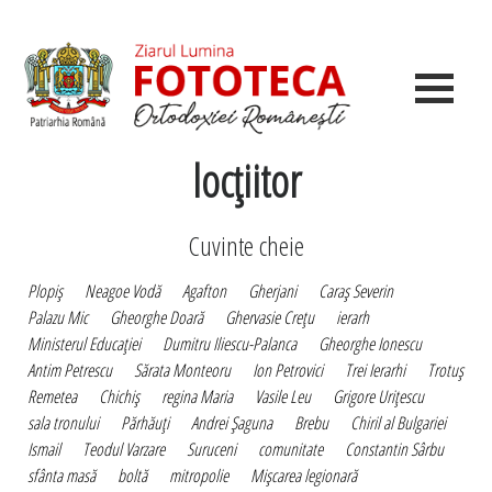
locţiitor
Cuvinte cheie
Plopiş
Neagoe Vodă
Agafton
Gherjani
Caraş Severin
Palazu Mic
Gheorghe Doară
Ghervasie Creţu
ierarh
Ministerul Educaţiei
Dumitru Iliescu-Palanca
Gheorghe Ionescu
Antim Petrescu
Sărata Monteoru
Ion Petrovici
Trei Ierarhi
Trotuş
Remetea
Chichiş
regina Maria
Vasile Leu
Grigore Uriţescu
sala tronului
Părhăuţi
Andrei Şaguna
Brebu
Chiril al Bulgariei
Ismail
Teodul Varzare
Suruceni
comunitate
Constantin Sârbu
sfânta masă
boltă
mitropolie
Mişcarea legionară