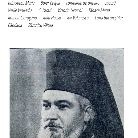
principesa Maria
Boier Colţea
companie de onoare
moară
Vasile Vasilache
C. Istrati
Victorin Ursachi
Tănase Marin
Roman Ciorogariu
Iuliu Hossu
Iov Volănescu
Luna Bucureştilor
Căpriana
Râmnicu Vâlcea