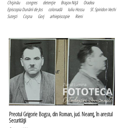
Chişinău
congres
detenţie
Braşov Niţă
Oradea
Episcopia Dunării de Jos
colonadă
Iuliu Hossu
Sf. Spiridon Vechi
Suteşti
Coşna
Gorj
arhiepiscopie
Rieni
Preotul Grigorie Bogza, din Roman, jud. Neamţ, în arestul
Securităţii