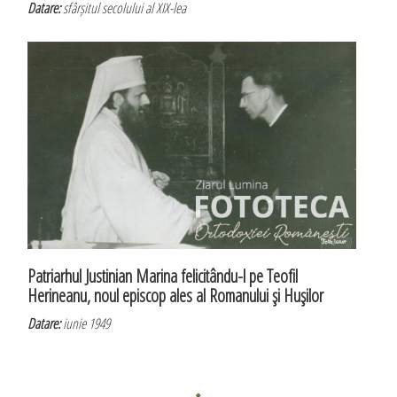
Datare:
sfârșitul secolului al XIX-lea
Patriarhul Justinian Marina felicitându-l pe Teofil
Herineanu, noul episcop ales al Romanului şi Huşilor
Datare:
iunie 1949