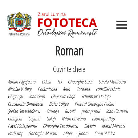
Roman
Cuvinte cheie
Adrian Făgeţeanu
Odaia
Tei
Gheorghe Lazăr
Sărata Monteoru
Nicolae V. Berg
Potârnichea
Alun
Coroana
consilier tehnic
Ghigoeşti
Ioan Girip
Gherasim Cârjă
Schimbarea la faţă
Constantin Dimulescu
Boier Colţea
Preotul Gheorghe Perian
Ştefan Smărăndescu
Strunga
Rusalii
protopopul
Ioan Ciorbaru
Crângeni
Coşuna
Galaţi
Nifon Criveanu
Laurenţiu Pop
Pavel Ploieşteanul
Gheorghe Teodorescu
Severin
Ioasaf Marcoci
Hârbovâţ
Gheorghe Moraru
ofiţer
Şipote
Carol al II-lea