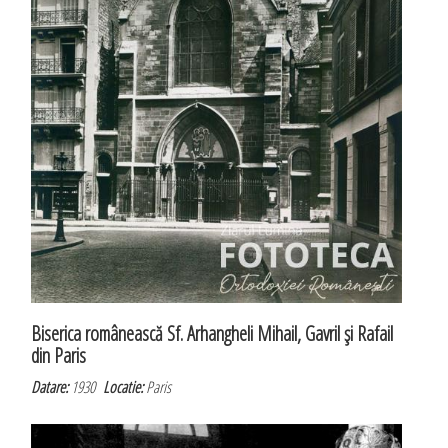
Biserica românească Sf. Arhangheli Mihail, Gavril şi Rafail
din Paris
Datare:
1930
Locatie:
Paris