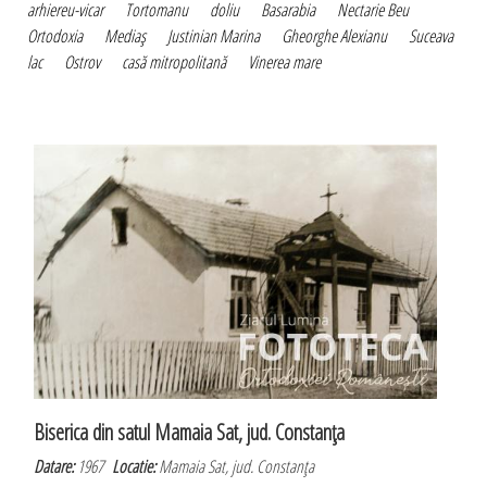
arhiereu-vicar
Tortomanu
doliu
Basarabia
Nectarie Beu
Ortodoxia
Mediaş
Justinian Marina
Gheorghe Alexianu
Suceava
lac
Ostrov
casă mitropolitană
Vinerea mare
Biserica din satul Mamaia Sat, jud. Constanţa
Datare:
1967
Locatie:
Mamaia Sat, jud. Constanţa