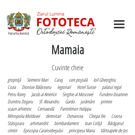
Mamaia
Cuvinte cheie
gropniţă
Seimenii Mari
Caraş
care poştală
Ioil Gheorghiu
Cozia
Dionisie Bălăceanu
legionari
Hotel Suisse
palatul regal
Petru Rareş
Jacob al Americii
Serghie al Moscovei
Fundeni-Doamnei
Dumitru Dogaru
Sf. Alexandru
Garda
jurământ
primire
scaun arhieresc
Cernavodă
Pantelimon Halippa
Mitropolia Moldovei
demnitari
Osmancea
Cleopa Ilie
Crasna
Stănişoara
arhimandrit
bombardament
Ioan Coliţă
Bărăganul
cimitir
Episcopia Caransebeşului
principesa Maria
Vârtoapele de Jos