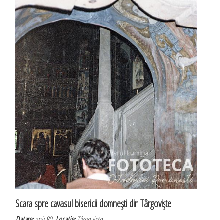
Scara spre cavasul bisericii domneşti din Târgovişte
Datare:
anii 80
Locatie:
Târgoviște