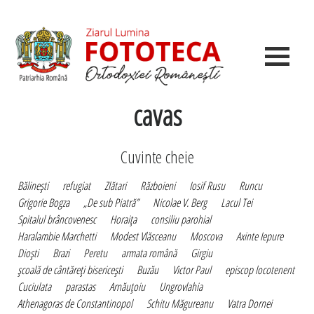
cavas
Cuvinte cheie
Bălineşti
refugiat
Zlătari
Războieni
Iosif Rusu
Runcu
Grigorie Bogza
„De sub Piatră”
Nicolae V. Berg
Lacul Tei
Spitalul brâncovenesc
Horaiţa
consiliu parohial
Haralambie Marchetti
Modest Vlăsceanu
Moscova
Axinte Iepure
Dioşti
Brazi
Peretu
armata română
Girgiu
şcoală de cântăreţi bisericeşti
Buzău
Victor Paul
episcop locotenent
Cuciulata
parastas
Arnăuţoiu
Ungrovlahia
Athenagoras de Constantinopol
Schitu Măgureanu
Vatra Dornei