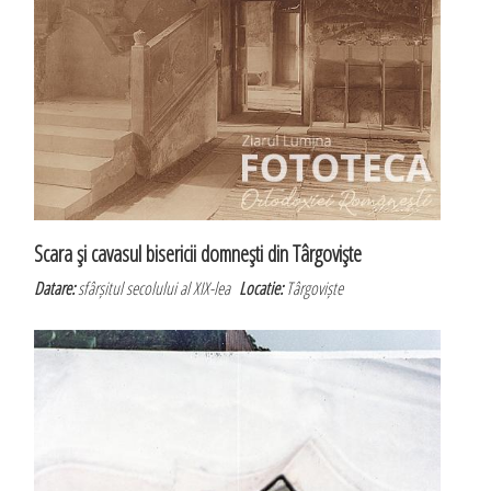
Scara şi cavasul bisericii domneşti din Târgovişte
Datare:
sfârșitul secolului al XIX-lea
Locatie:
Târgoviște