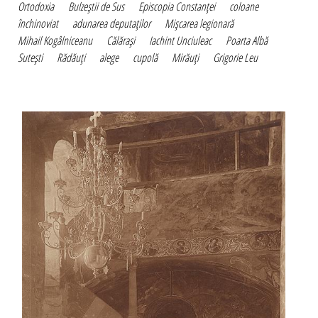
Ortodoxia
Bulzeştii de Sus
Episcopia Constanţei
coloane
închinoviat
adunarea deputaţilor
Mişcarea legionară
Mihail Kogâlniceanu
Călăraşi
Iachint Unciuleac
Poarta Albă
Suteşti
Rădăuţi
alege
cupolă
Mirăuţi
Grigorie Leu