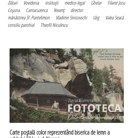
Zlătari
Vovidenia
instituţii
medico-legal
Ghelar
Filaret Jocu
Coşuna
Cantacuzenca
Neamţ
director
mănăstirea Sf. Pantelimon
Vladimir Sinicovschi
târg
Valea Seacă
consiliu parohial
Theofil Niculescu
Carte poştală color reprezentând biserica de lemn a