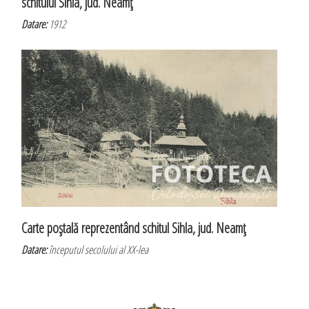
schitului Sihla, jud. Neamţ
Datare:
1912
Carte poştală reprezentând schitul Sihla, jud. Neamţ
Datare:
începutul secolului al XX-lea