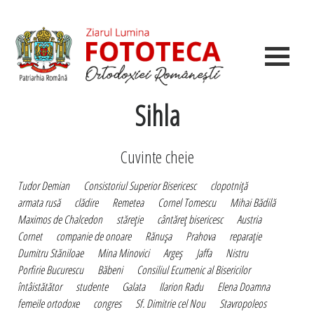
Sihla
Cuvinte cheie
Tudor Demian
Consistoriul Superior Bisericesc
clopotniţă
armata rusă
clădire
Remetea
Cornel Tomescu
Mihai Bădilă
Maximos de Chalcedon
stăreţie
cântăreţ bisericesc
Austria
Cornet
companie de onoare
Rănuşa
Prahova
reparaţie
Dumitru Stăniloae
Mina Minovici
Argeş
Jaffa
Nistru
Porfirie Bucurescu
Băbeni
Consiliul Ecumenic al Bisericilor
întâistătător
studente
Galata
Ilarion Radu
Elena Doamna
femeile ortodoxe
congres
Sf. Dimitrie cel Nou
Stavropoleos