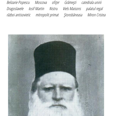
Belizarie Popescu
Moscova
ofiţer
Grămeşti
catedrala unirii
Dragoslavele
Iosif Martin
Nistru
Viels Maisons
palatul regal
război antisovietic
mitropolit primat
Ştorobăneasa
Miron Cristea