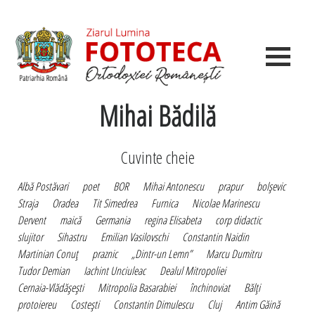
Mihai Bădilă
Cuvinte cheie
Albă Postăvari
poet
BOR
Mihai Antonescu
prapur
bolşevic
Straja
Oradea
Tit Simedrea
Furnica
Nicolae Marinescu
Dervent
maică
Germania
regina Elisabeta
corp didactic
slujitor
Sihastru
Emilian Vasilovschi
Constantin Naidin
Martinian Conuţ
praznic
„Dintr-un Lemn”
Marcu Dumitru
Tudor Demian
Iachint Unciuleac
Dealul Mitropoliei
Cernaia-Vlădăşeşti
Mitropolia Basarabiei
închinoviat
Bălţi
protoiereu
Costeşti
Constantin Dimulescu
Cluj
Antim Găină