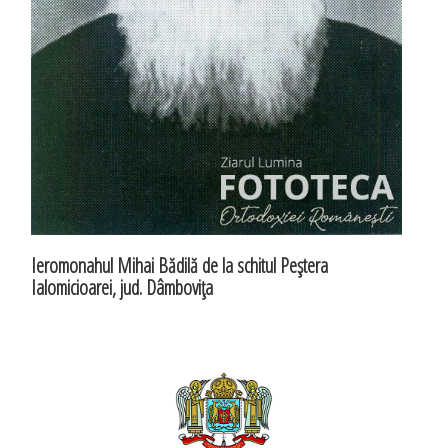
Ieromonahul Mihai Bădilă de la schitul Peştera
Ialomicioarei, jud. Dâmboviţa