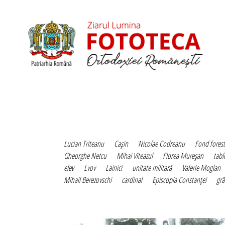
Lucian Triteanu
Caşin
Nicolae Codreanu
Fond forest
Gheorghe Netcu
Mihai Viteazul
Florea Mureşan
tabl
elev
Lvov
Lainici
unitate militară
Valerie Moglan
Mihail Berezovschi
cardinal
Episcopia Constanţei
gră