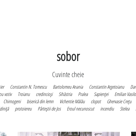
sobor
Cuvinte cheie
ier
Constantin N. Tomescu
Bartolomeu Anania
Constantin Argetoianu
Dar
ou votiv
Troianu
credincioşi
Sihăstria
Pralea
Sapienţei
Emilian Vasilo
Chirnogeni
biserică din lemn
Vichentie Mălău
clopot
Ghervasie Creţu
diniţă
protoiereu
Pârteştii de Jos
Eroul necunoscut
incendiu
Stelea