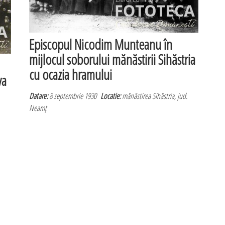
Episcopul Nicodim Munteanu în
mijlocul soborului mănăstirii Sihăstria
cu ocazia hramului
va
Datare:
8 septembrie 1930
Locatie:
mănăstirea Sihăstria, jud.
Neamţ