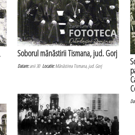
Soborul mănăstirii Tismana, jud. Gorj
.
S
Datare:
anii 30
Locatie:
Mănăstirea Tismana, jud. Gorj
p
Ca
C
Dat