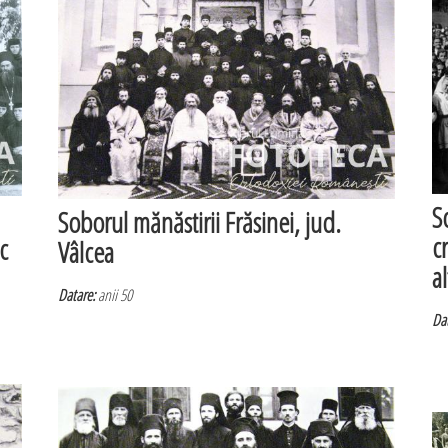
S
Soborul mănăstirii Frăsinei, jud.
c
c
Vâlcea
a
Datare:
anii 50
Dat