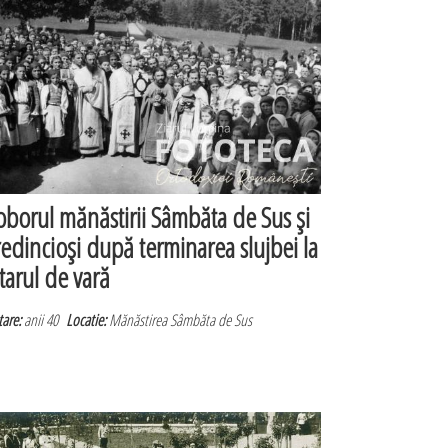
oborul mănăstirii Sâmbăta de Sus şi
redincioşi după terminarea slujbei la
ltarul de vară
are:
anii 40
Locatie:
Mănăstirea Sâmbăta de Sus