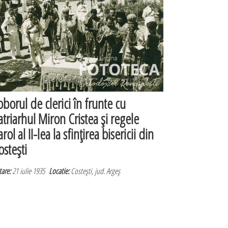
oborul de clerici în frunte cu
atriarhul Miron Cristea şi regele
rol al II-lea la sfinţirea bisericii din
osteşti
are:
21 iulie 1935
Locatie:
Costeşti, jud. Argeş