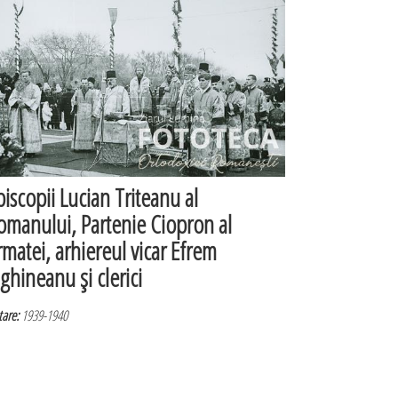
piscopii Lucian Triteanu al
omanului, Partenie Ciopron al
rmatei, arhiereul vicar Efrem
ighineanu şi clerici
are:
1939-1940