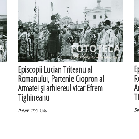
E
Episcopii Lucian Triteanu al
R
Romanului, Partenie Ciopron al
A
Armatei şi arhiereul vicar Efrem
T
Tighineanu
Dat
Datare:
1939-1940