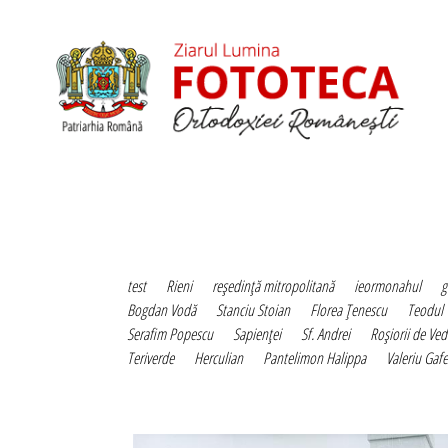
test
Rieni
reşedinţă mitropolitană
ieormonahul
g
Bogdan Vodă
Stanciu Stoian
Florea Ţenescu
Teodul 
Serafim Popescu
Sapienţei
Sf. Andrei
Roşiorii de Ved
Teriverde
Herculian
Pantelimon Halippa
Valeriu Gaf