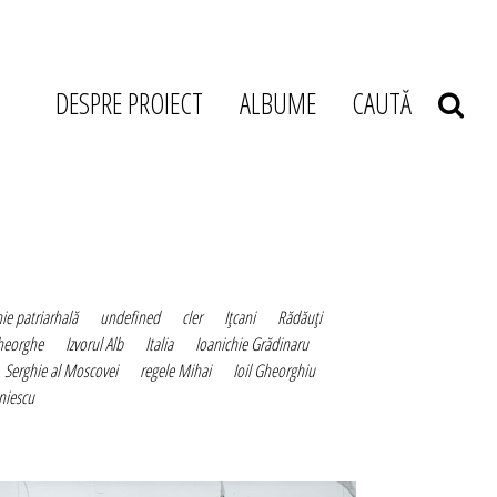
DESPRE PROIECT
ALBUME
CAUTĂ
ie patriarhală
undefined
cler
Iţcani
Rădăuţi
heorghe
Izvorul Alb
Italia
Ioanichie Grădinaru
Serghie al Moscovei
regele Mihai
Ioil Gheorghiu
niescu