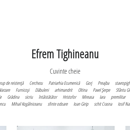
Efrem Tighineanu
Cuvinte cheie
rup de reistenţă
Cerchezu
Patriarhia Ecumenică
Gorj
Preajba
stavropigh
Varzare
Furnicoşi
Dăbuleni
arhimandrit
Oltina
Pavel Şerpe
Sfântu G
e
Grădina
sicriu
întâistătător
Hristofor
Mireasa
Iara
premilitar
encu
Mihail Kogâlniceanu
sfinte odoare
Ioan Girip
schit Crasna
Iosif Na