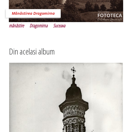
Mănăstirea Dragomirna
mănăstire
Dragomirna
Suceava
Din acelasi album