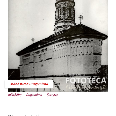
Mănăstirea Dragomirna
mănăstire
Dragomirna
Suceava