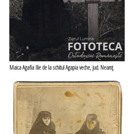
Maica Agafia Ilie de la schitul Agapia veche, jud. Neamţ