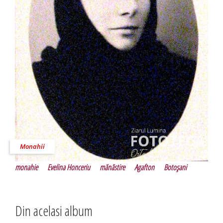
Monahii
monahie
Evelina Honceriu
mănăstire
Agafton
Botoşani
Din acelasi album