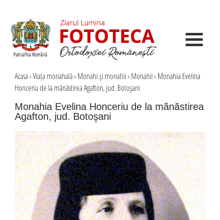
Acasa
›
Viața monahală
›
Monahi şi monahii
›
Monahii
›
Monahia Evelina
Honceriu de la mănăstirea Agafton, jud. Botoşani
Monahia Evelina Honceriu de la mănăstirea
Agafton, jud. Botoşani