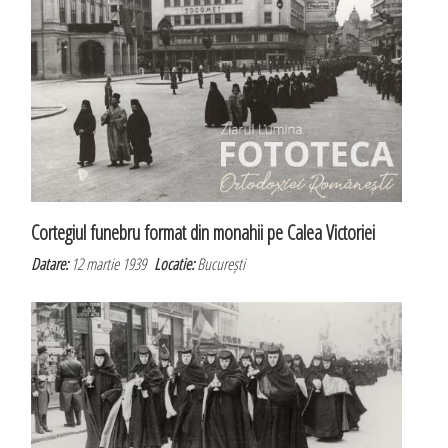
Cortegiul funebru format din monahii pe Calea Victoriei
Datare:
12 martie 1939
Locatie:
București