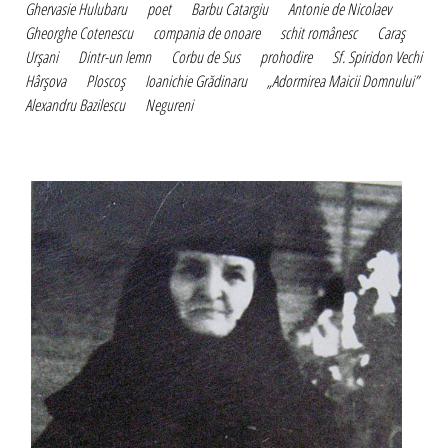
Ghervasie Hulubaru
poet
Barbu Catargiu
Antonie de Nicolaev
Gheorghe Cotenescu
compania de onoare
schit românesc
Caraş
Urşani
Dintr-un lemn
Corbu de Sus
prohodire
Sf. Spiridon Vechi
Hârşova
Ploscoş
Ioanichie Grădinaru
„Adormirea Maicii Domnului”
Alexandru Bazilescu
Negureni