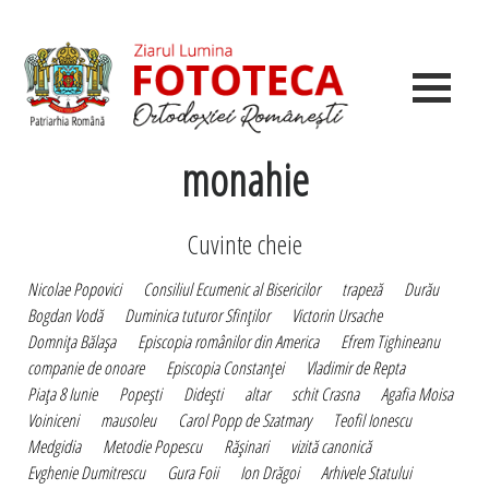
monahie
Cuvinte cheie
Nicolae Popovici
Consiliul Ecumenic al Bisericilor
trapeză
Durău
Bogdan Vodă
Duminica tuturor Sfinţilor
Victorin Ursache
Domniţa Bălaşa
Episcopia românilor din America
Efrem Tighineanu
companie de onoare
Episcopia Constanţei
Vladimir de Repta
Piaţa 8 Iunie
Popeşti
Dideşti
altar
schit Crasna
Agafia Moisa
Voiniceni
mausoleu
Carol Popp de Szatmary
Teofil Ionescu
Medgidia
Metodie Popescu
Răşinari
vizită canonică
Evghenie Dumitrescu
Gura Foii
Ion Drăgoi
Arhivele Statului