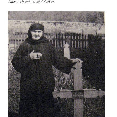
Datare:
sfârșitul secolului al XIX-lea