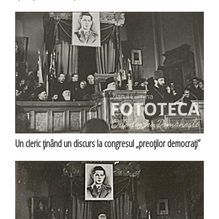
Un cleric ţinând un discurs la congresul „preoţilor democraţi”