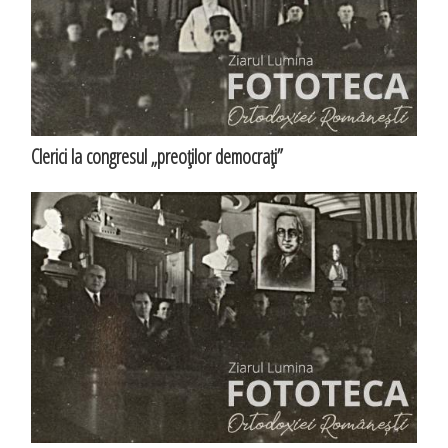
Clerici la congresul „preoţilor democraţi”