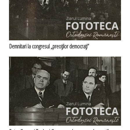
Demnitari la congresul „preoţilor democraţi”