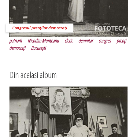
Congresul preoţilor democraţi
patriarh
Nicodim Munteanu
cleric
demnitar
congres
preoţi
democraţi
Bucureşti
Din acelasi album