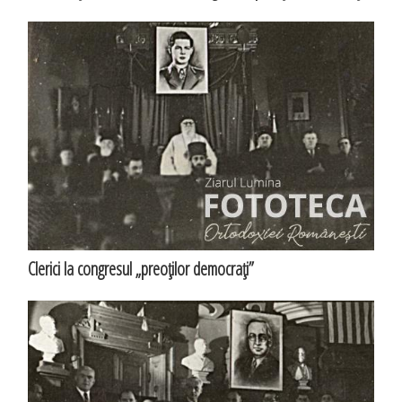
Clerici la congresul „preoţilor democraţi”