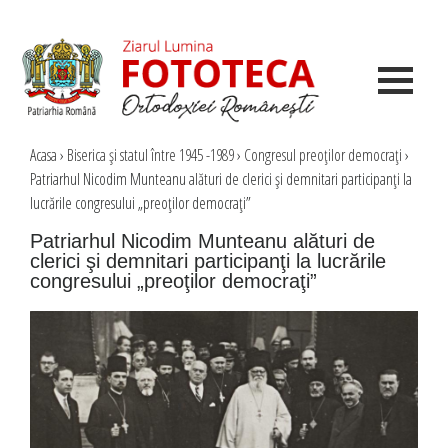
Acasa
›
Biserica şi statul între 1945 -1989
›
Congresul preoţilor democraţi
›
Patriarhul Nicodim Munteanu alături de clerici şi demnitari participanţi la
lucrările congresului „preoţilor democraţi”
Patriarhul Nicodim Munteanu alături de
clerici şi demnitari participanţi la lucrările
congresului „preoţilor democraţi”