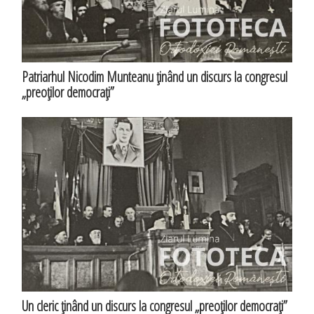
Patriarhul Nicodim Munteanu ţinând un discurs la congresul
„preoţilor democraţi”
Un cleric ţinând un discurs la congresul „preoţilor democraţi”