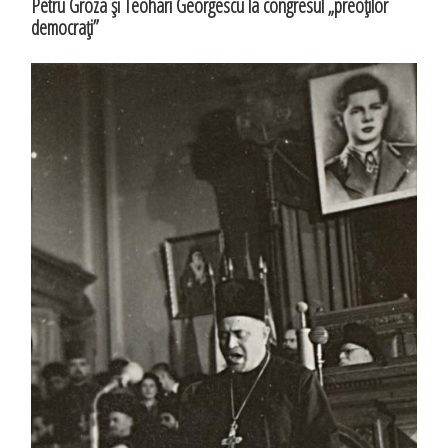
Petru Groza şi Teohari Georgescu la congresul „preoţilor
democraţi”