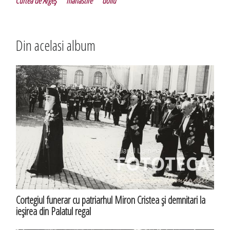
Curtea de Argeş
mănăstire
doliu
Din acelasi album
Cortegiul funerar cu patriarhul Miron Cristea şi demnitari la
ieşirea din Palatul regal