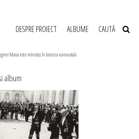
DESPRE PROIECT
ALBUME
CAUTĂ
reginei Maria este introdus în biserica voievodală
si album