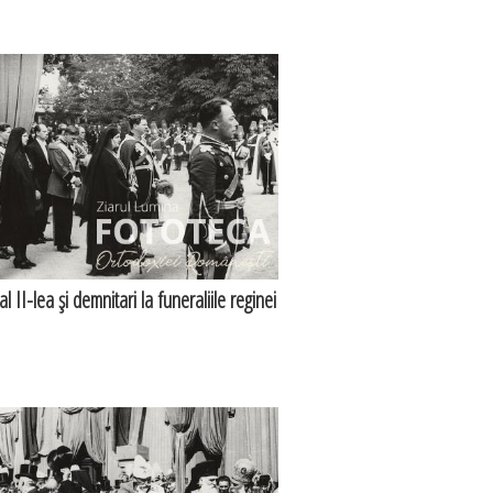
l II-lea şi demnitari la funeraliile reginei