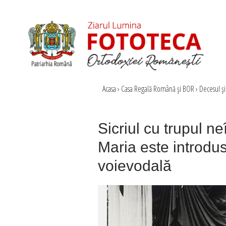
Acasa
›
Casa Regală Română şi BOR
›
Decesul şi
Sicriul cu trupul neî
Maria este introdus
voievodală