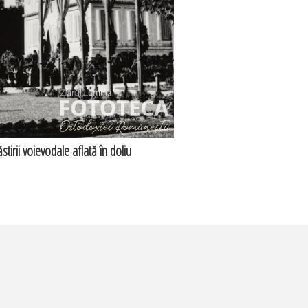
tirii voievodale aflată în doliu