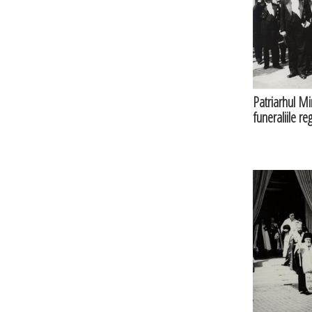
Patriarhul Mir
funeraliile re