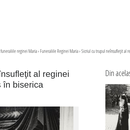
 funeraliile reginei Maria
›
Funeraliile Reginei Maria
›
Sicriul cu trupul neînsufleţit al 
Din acela
nsufleţit al reginei
 în biserica