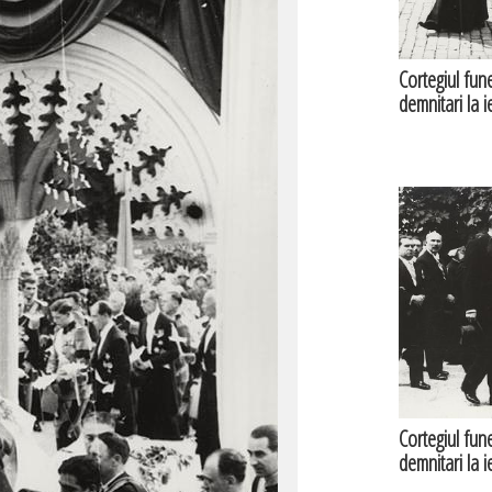
Cortegiul fun
demnitari la i
Cortegiul fun
demnitari la i