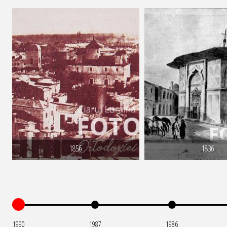
1856
1836
1990
1987
1986