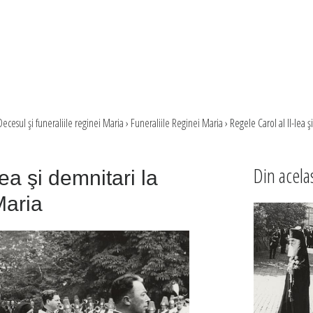
Decesul şi funeraliile reginei Maria
›
Funeraliile Reginei Maria
›
Regele Carol al II-lea ş
Din acela
ea şi demnitari la
Maria