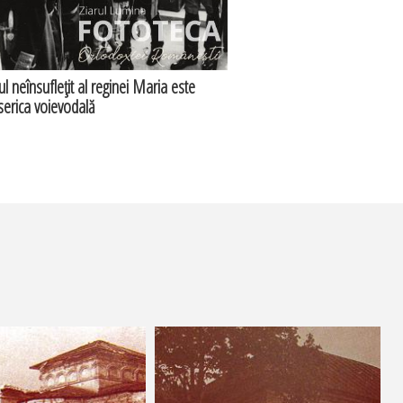
pul neînsufleţit al reginei Maria este
iserica voievodală