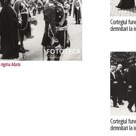
Cortegiul fun
demnitari la i
regina Maria
Cortegiul fun
demnitari la i