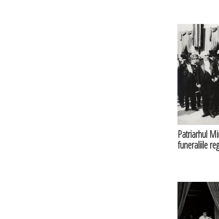
Patriarhul Mir
funeraliile re