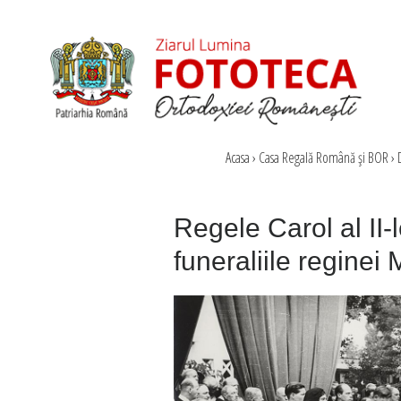
Acasa
›
Casa Regală Română şi BOR
›
Regele Carol al II-l
funeraliile reginei 