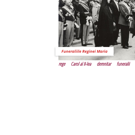
Funeraliile Reginei Maria
rege
Carol al II-lea
demnitar
funeralii