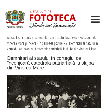
Acasa
›
Evenimente şi solemnităţi din trecutul bisericesc
›
Procesiuni de
Vinerea Mare şi Înviere
›
În perioada postbelică
›
Demnitari ai statului în
cortegiul ce înconjoară catedrala patriarhală la slujba din Vinerea Mare
Demnitari ai statului în cortegiul ce
înconjoară catedrala patriarhală la slujba
din Vinerea Mare