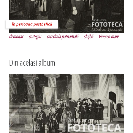
În perioada postbelică
demnitar
cortegiu
catedrala patriarhală
slujbă
Vinerea mare
Din acelasi album