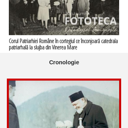
Corul Patriarhiei Române în cortegiul ce înconjoară catedrala
patriarhală la slujba din Vinerea Mare
Cronologie