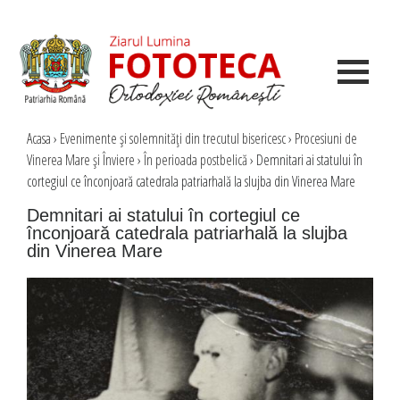
Acasa
›
Evenimente şi solemnităţi din trecutul bisericesc
›
Procesiuni de
Vinerea Mare şi Înviere
›
În perioada postbelică
›
Demnitari ai statului în
cortegiul ce înconjoară catedrala patriarhală la slujba din Vinerea Mare
Demnitari ai statului în cortegiul ce
înconjoară catedrala patriarhală la slujba
din Vinerea Mare