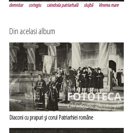
demnitar
cortegiu
catedrala patriarhală
slujbă
Vinerea mare
Din acelasi album
Diaconi cu prapuri şi corul Patriarhiei române