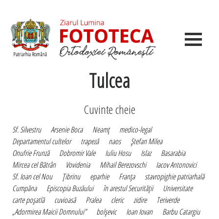
Tulcea
Cuvinte cheie
Sf. Silvestru
Arsenie Boca
Neamţ
medico-legal
Departamentul cultelor
trapeză
naos
Ştefan Milea
Onufrie Frunză
Dobromir Vale
Iuliu Hosu
Islaz
Basarabia
Mircea cel Bătrân
Vovidenia
Mihail Berezovschi
Iacov Antonovici
Sf. Ioan cel Nou
Ţibrinu
eparhie
Franţa
stavropighie patriarhală
Cumpăna
Episcopia Buzăului
în arestul Securităţii
Universitate
carte poşatlă
cuvioasă
Pralea
cleric
zidire
Teriverde
„Adormirea Maicii Domnului”
bolşevic
Ioan Iovan
Barbu Catargiu