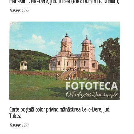
mănăstirii Celic-Dere, jud. Tulcea (foto: Dumitru F. Dumitru)
Datare:
1972
Carte poştală color privind mănăstirea Celic-Dere, jud.
Tulcea
Datare:
1971