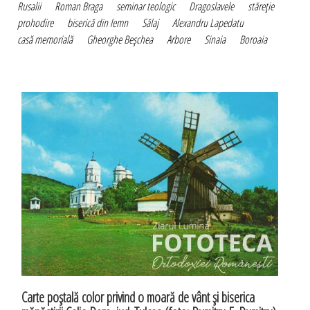
Rusalii
Roman Braga
seminar teologic
Dragoslavele
stăreţie
prohodire
biserică din lemn
Sălaj
Alexandru Lapedatu
casă memorială
Gheorghe Beşchea
Arbore
Sinaia
Boroaia
Carte poştală color privind o moară de vânt şi biserica