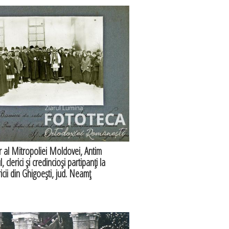
ar al Mitropoliei Moldovei, Antim
clerici şi credincioşi partipanţi la
ricii din Ghigoeşti, jud. Neamţ