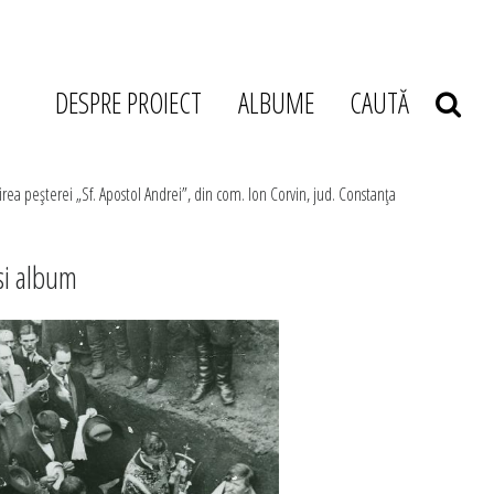
DESPRE PROIECT
ALBUME
CAUTĂ
irea peşterei „Sf. Apostol Andrei”, din com. Ion Corvin, jud. Constanţa
si album