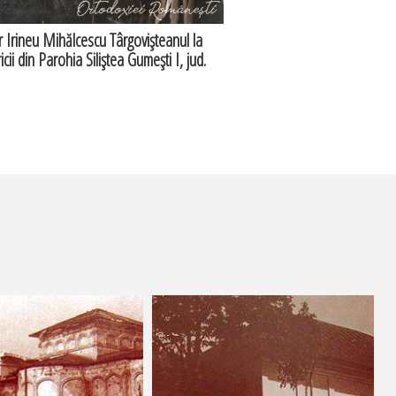
ar Irineu Mihălcescu Târgovişteanul la
ricii din Parohia Siliştea Gumeşti I, jud.