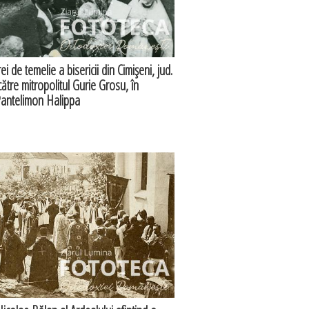
i de temelie a bisericii din Cimişeni, jud.
ătre mitropolitul Gurie Grosu, în
Pantelimon Halippa