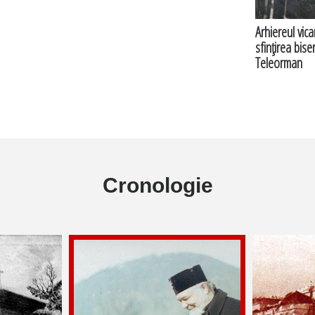
Arhiereul vic
sfinţirea bise
Teleorman
Cronologie