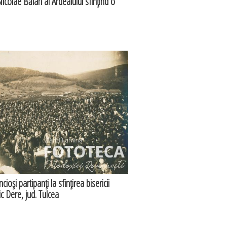
Nicolae Bălan al Ardealului sfinţind o
incioşi partipanţi la sfinţirea bisericii
ic Dere, jud. Tulcea