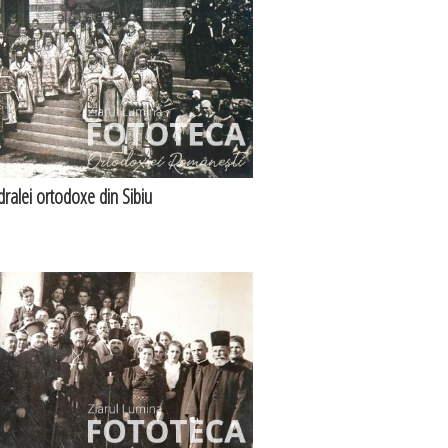
edralei ortodoxe din Sibiu