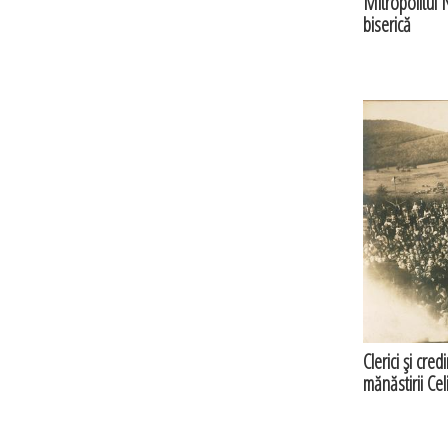
Mitropolitul 
biserică
Clerici şi cred
mănăstirii Cel