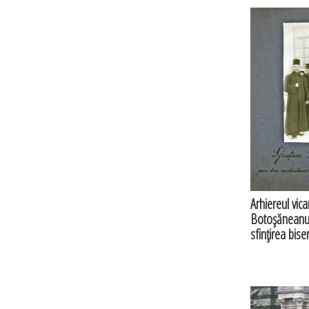
Arhiereul vic
Botoşăneanul, 
sfinţirea bise