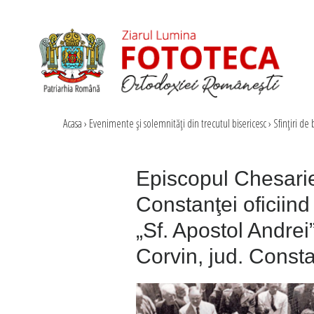
Acasa
›
Evenimente şi solemnităţi din trecutul bisericesc
›
Sfinţiri de b
Episcopul Chesari
Constanţei oficiind 
„Sf. Apostol Andrei
Corvin, jud. Const