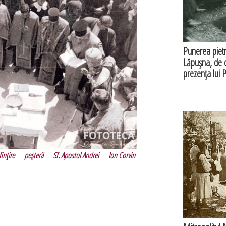
Punerea pietre
Lăpuşna, de c
prezenţa lui 
finţire
peşteră
Sf. Apostol Andrei
Ion Corvin