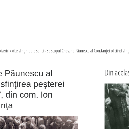
iserici
›
Alte sfinţiri de biserici
›
Episcopul Chesarie Păunescu al Constanţei oficiind sfinţ
Din acela
e Păunescu al
sfinţirea peşterei
”, din com. Ion
anţa