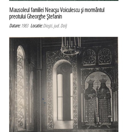
Mausoleul familiei Neacşu Voiculescu şi mormântul
preotului Gheorghe Ştefanin
Datare:
1983
Locatie:
Dioşti, jud. Dolj