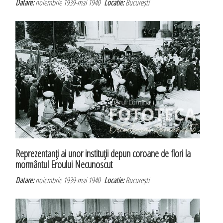
Datare:
noiembrie 1939-mai 1940
Locatie:
București
Reprezentanţi ai unor instituţii depun coroane de flori la
mormântul Eroului Necunoscut
Datare:
noiembrie 1939-mai 1940
Locatie:
București