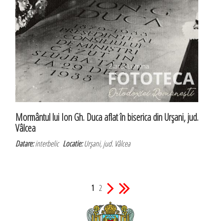
Mormântul lui Ion Gh. Duca aflat în biserica din Urşani, jud.
Vâlcea
Datare:
interbelic
Locatie:
Urşani, jud. Vâlcea
1
2