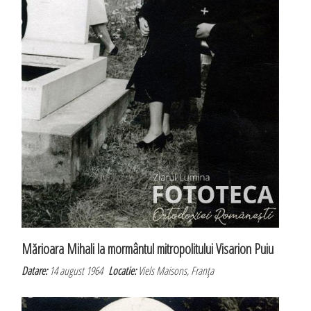
Mărioara Mihali la mormântul mitropolitului Visarion Puiu
Datare:
14 august 1964
Locatie:
Viels Maisons, Franţa