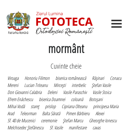
mormânt
Cuvinte cheie
Viroaga
Honoriu Filimon
biserica românească
Răşinari
Conacu
Mereni
Lucian Triteanu
Mirceşti
interbelic
Ştefan Vasile
Don Giovanni Calabria
Deleni
Vasile Paraschiv
Vasile Stoica
Efrem Enăchescu
biserica Doamnei
coloană
Botoşani
Mihai Vodă
stareţ
prislop
Cipriana Olteanu
principesa Maria
Arad
Teleorman
Balta Sărată
Pimen Bărbieru
Alexei
Sf. 40 de Mucenici
ceremonie
Ştefan Marcu
Gheorghe Ionescu
Melchisedec Ştefănescu
Sf. Vasile
manifestare
cavas