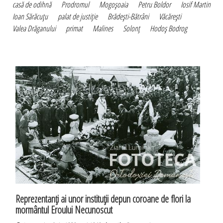
casă de odihnă
Prodromul
Mogoşoaia
Petru Boldor
Iosif Martin
Ioan Sărăcuţu
palat de justiţie
Brădeşti-Bătrâni
Văcăreşti
Valea Drăganului
primat
Malines
Solonţ
Hodoş Bodrog
Reprezentanţi ai unor instituţii depun coroane de flori la
mormântul Eroului Necunoscut