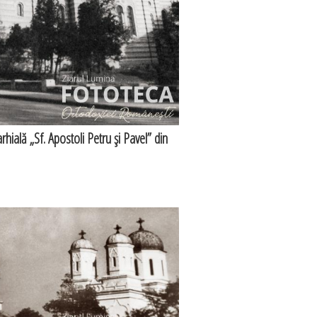
rhială „Sf. Apostoli Petru şi Pavel” din