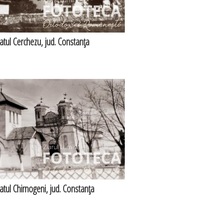
satul Cerchezu, jud. Constanţa
satul Chirnogeni, jud. Constanţa