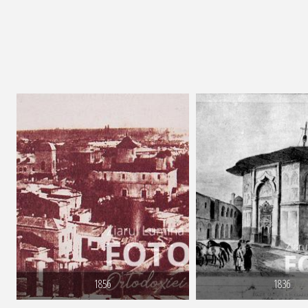
1856
1836