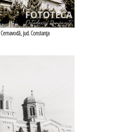
 Cernavodă, jud. Constanţa