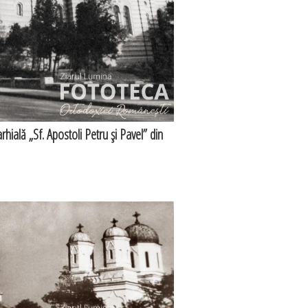
rhială „Sf. Apostoli Petru şi Pavel” din