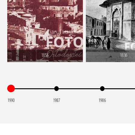
1856
1836
1990
1987
1986