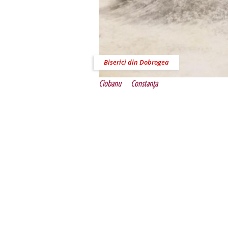
Biserici din Dobrogea
Ciobanu
Constanţa