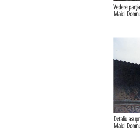
Vedere parţial
Maicii Domnul
Detaliu asupra
Maicii Domnul