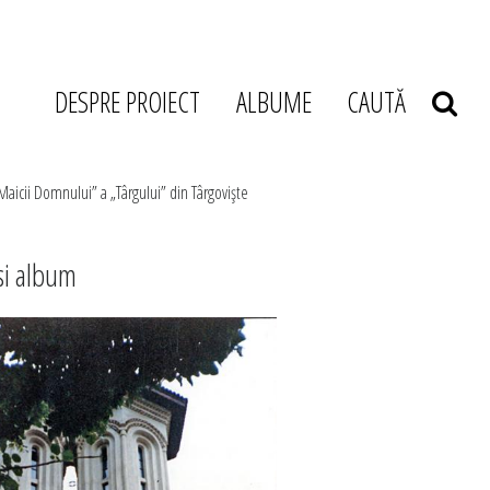
DESPRE PROIECT
ALBUME
CAUTĂ
Maicii Domnului” a „Târgului” din Târgovişte
si album