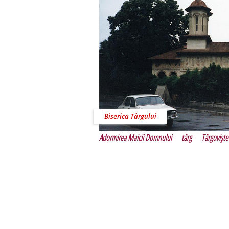
Biserica Târgului
Adormirea Maicii Domnului
târg
Târgovişte