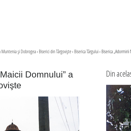
in Muntenia şi Dobrogea
›
Biserici din Târgovişte
›
Biserica Târgului
›
Biserica „Adormirii 
Din acela
 Maicii Domnului” a
ovişte