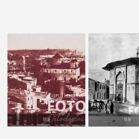
1856
1836