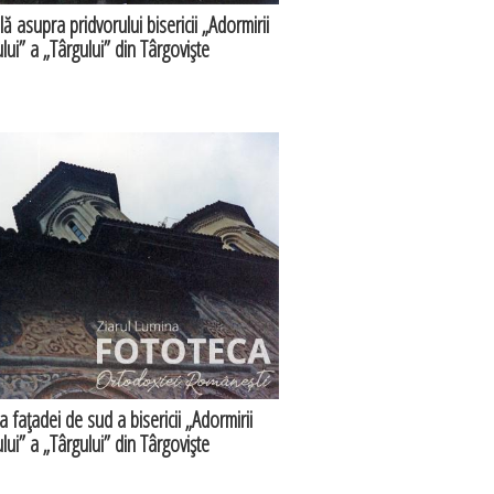
ă asupra pridvorului bisericii „Adormirii
ui” a „Târgului” din Târgovişte
 faţadei de sud a bisericii „Adormirii
ui” a „Târgului” din Târgovişte