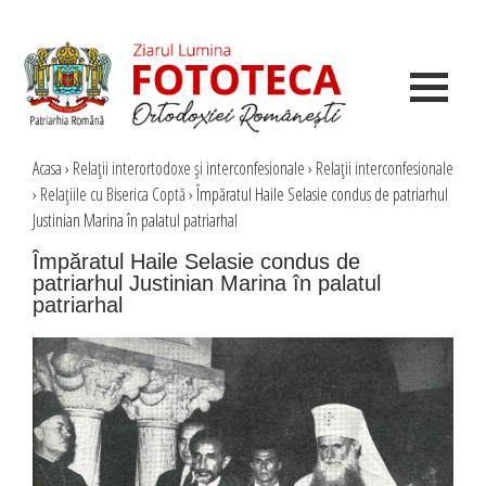
Acasa
›
Relaţii interortodoxe şi interconfesionale
›
Relaţii interconfesionale
›
Relaţiile cu Biserica Coptă
›
Împăratul Haile Selasie condus de patriarhul
Justinian Marina în palatul patriarhal
Împăratul Haile Selasie condus de
patriarhul Justinian Marina în palatul
patriarhal