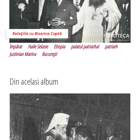
Relaţiile cu Biserica Coptă
împărat
Haile Selasie
Etiopia
palatul patriarhal
patriarh
Justinian Marina
Bucureşti
Din acelasi album