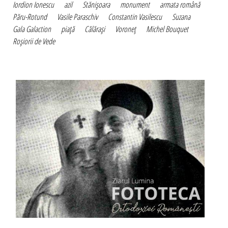
Iordion Ionescu
azil
Stănişoara
monument
armata română
Păru-Rotund
Vasile Paraschiv
Constantin Vasilescu
Suzana
Gala Galaction
piaţă
Călăraşi
Voroneţ
Michel Bouquet
Roşiorii de Vede