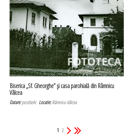
Biserica „Sf. Gheorghe” şi casa parohială din Râmnicu
Vâlcea
Datare:
postbelic
Locatie:
Râmnicu Vâlcea
1
2