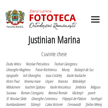
Justinian Marina
Cuvinte cheie
Dudu Velicu
Nicolae Petculescu
Teohari Georgescu
Gheorghe Magheru
Paisie Nichitencu
Mureş
Bulzeştii de Sus
tipografie
Ioil Gheorghiu
Isaia Cotârleţ
Vasile Vasilache
Victor Paul
Vinerea mare
Urşani
Vrancea
Mănăileşti
Mărăcineni
Ioachim Spătaru
Vasile Voiculescu
Jimbolia
Măgura
Suceava
Roman Ciorogariu
Ateneul Român
Văcăreşti
paroh
Sf. Nicolae Sârbi
Gheorghe Cotenescu
Filipeştii de Pădure
horthyşti
bombardament
Stăneşti
Calea Victoriei
Cernavodă
Ştefan Meteş