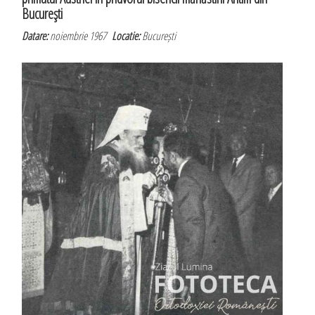
Bucureşti
Datare:
noiembrie 1967
Locatie:
București