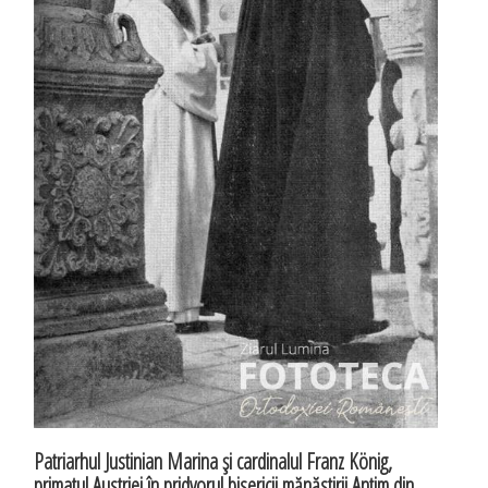
Patriarhul Justinian Marina şi cardinalul Franz König,
primatul Austriei în pridvorul bisericii mănăstirii Antim din