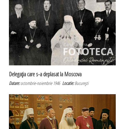
Delegaţia care s-a deplasat la Moscova
Datare:
octombrie-noiembrie 1946
Locatie:
Bucureşti