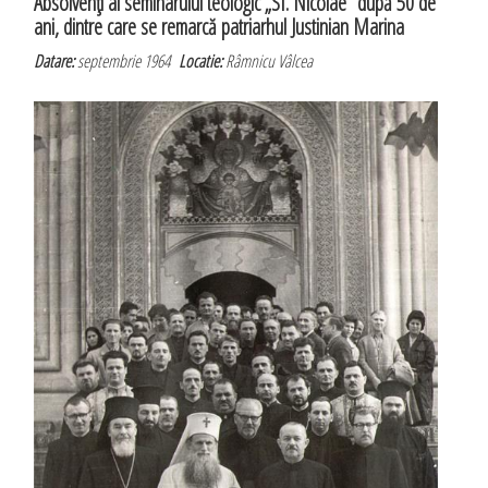
Absolvenţi ai seminarului teologic „Sf. Nicolae” după 50 de
ani, dintre care se remarcă patriarhul Justinian Marina
Datare:
septembrie 1964
Locatie:
Râmnicu Vâlcea