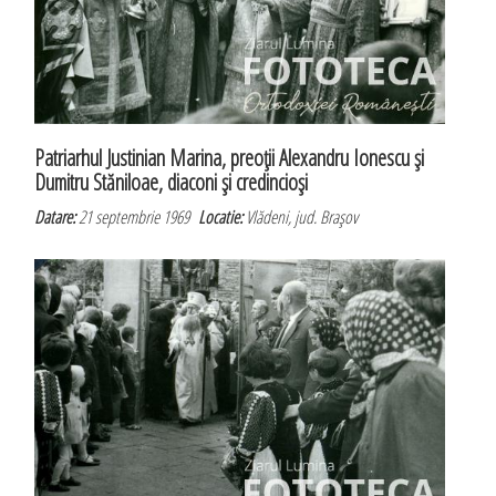
Patriarhul Justinian Marina, preoţii Alexandru Ionescu şi
Dumitru Stăniloae, diaconi şi credincioşi
Datare:
21 septembrie 1969
Locatie:
Vlădeni, jud. Braşov