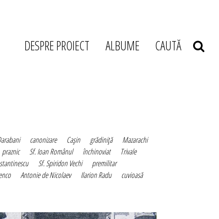
DESPRE PROIECT
ALBUME
CAUTĂ
arabani
canonizare
Caşin
grădiniţă
Mazarachi
praznic
Sf. Ioan Românul
închinoviat
Trivale
stantinescu
Sf. Spiridon Vechi
premilitar
cenco
Antonie de Nicolaev
Ilarion Radu
cuvioasă