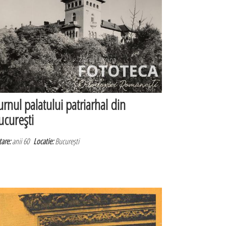
urnul palatului patriarhal din
ucureşti
are:
anii 60
Locatie:
București