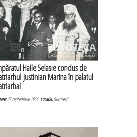
mpăratul Haile Selasie condus de
atriarhul Justinian Marina în palatul
atriarhal
are:
27 septembrie 1964
Locatie:
București