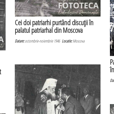
Cei doi patriarhi purtând discuţii în
palatul patriarhal din Moscova
Datare:
octombrie-noiembrie 1946
Locatie:
Moscova
P
î
t
Dat