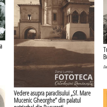
ea
T
B
Dat
Vedere asupra paraclisului „Sf. Mare
Mucenic Gheorghe” din palatul