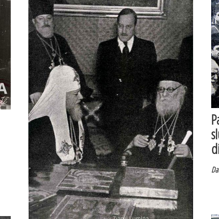
P
sl
d
Dat