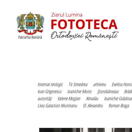
Internat teologic
Tit Simedrea
arhiereu
Evelina Honc
Ioan Grigorescu
Ioanichie Moroi
Ştorobăneasa
Brăd
autorităţi
Valerie Moglan
Almalău
Ioanichie Grădina
Liviu Galaction Munteanu
Sf. Alexandru
Roman Braga