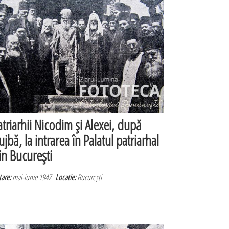
atriarhii Nicodim şi Alexei, după
ujbă, la intrarea în Palatul patriarhal
in Bucureşti
are:
mai-iunie 1947
Locatie:
București