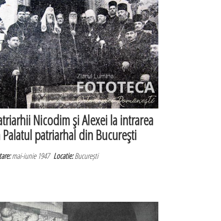
atriarhii Nicodim şi Alexei la intrarea
n Palatul patriarhal din Bucureşti
are:
mai-iunie 1947
Locatie:
București