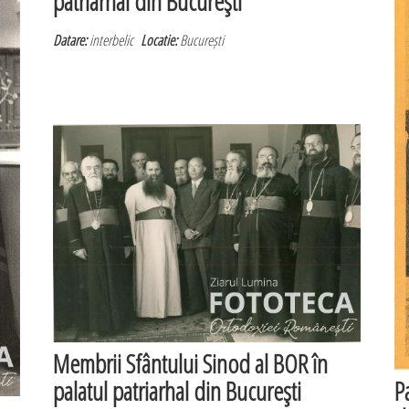
patriarhal din Bucureşti
Datare:
interbelic
Locatie:
București
Membrii Sfântului Sinod al BOR în
palatul patriarhal din Bucureşti
P