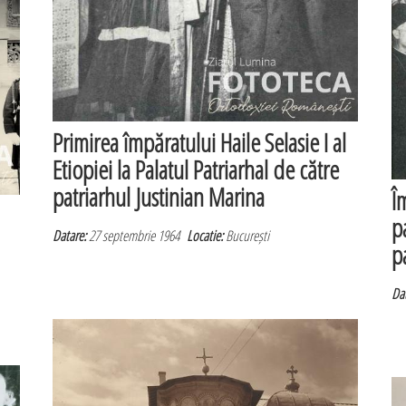
Primirea împăratului Haile Selasie I al
Etiopiei la Palatul Patriarhal de către
patriarhul Justinian Marina
Î
p
Datare:
27 septembrie 1964
Locatie:
București
p
Dat