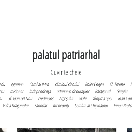
palatul patriarhal
Cuvinte cheie
eriu
egumen
Carol al II-lea
căminul clerului
Boier Colţea
Sf. Treime
D
etu
misionar
Independenţa
adunarea deputaţilor
Bărăganul
Giurgiu
ru
Sf. Ioan cel Nou
credincios
Argeşului
Vlahi
sfinţirea apei
Ioan Con
Valea Drăganului
Sărindar
Mehedinţi
Serafim al Chişinăului
Irineu Prot