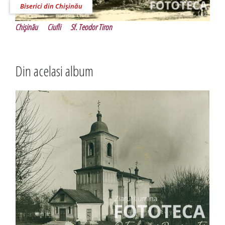
Biserici din Chişinău
Chişinău
Ciufli
Sf. Teodor Tiron
Din acelasi album