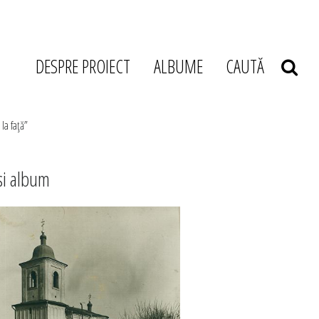
DESPRE PROIECT
ALBUME
CAUTĂ
la faţă”
si album