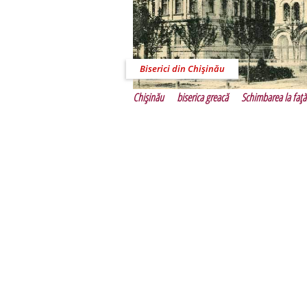
Biserici din Chişinău
Chişinău
biserica greacă
Schimbarea la faţă