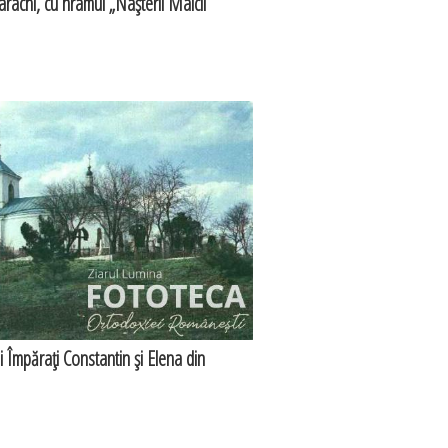
rachi, cu hramul „Naşterii Maicii
ii Împăraţi Constantin şi Elena din