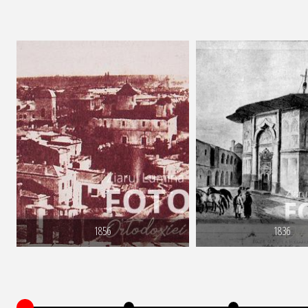
1856
1836