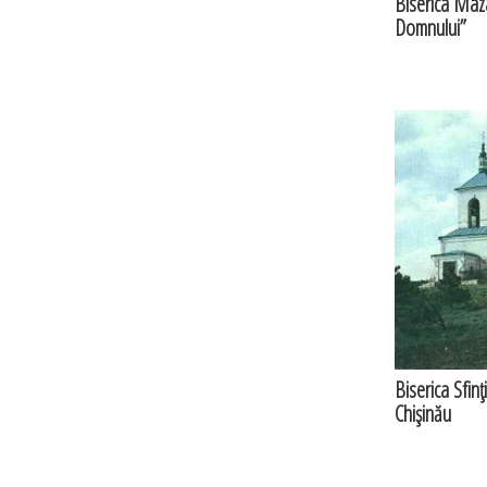
Biserica Maza
Domnului”
Biserica Sfinţ
Chişinău