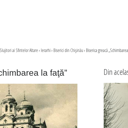
Slujitori ai Sfintelor Altare
›
Ierarhi
›
Biserici din Chişinău
›
Biserica greacă „Schimbarea 
Din acela
chimbarea la faţă”