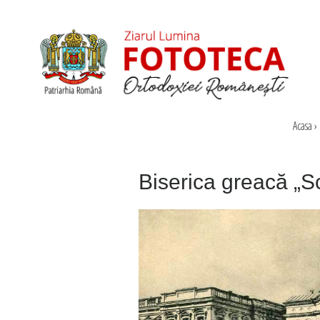
Acasa
›
Biserica greacă „S