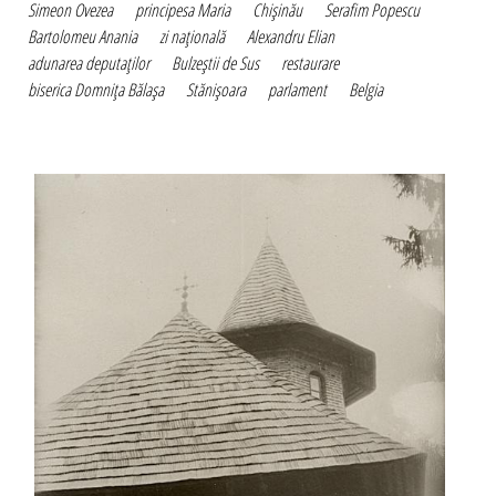
Simeon Ovezea
principesa Maria
Chişinău
Serafim Popescu
Bartolomeu Anania
zi naţională
Alexandru Elian
adunarea deputaţilor
Bulzeştii de Sus
restaurare
biserica Domniţa Bălaşa
Stănişoara
parlament
Belgia