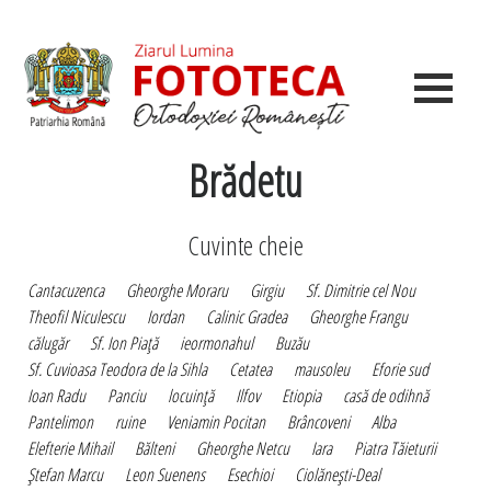
Brădetu
Cuvinte cheie
Cantacuzenca
Gheorghe Moraru
Girgiu
Sf. Dimitrie cel Nou
Theofil Niculescu
Iordan
Calinic Gradea
Gheorghe Frangu
călugăr
Sf. Ion Piaţă
ieormonahul
Buzău
Sf. Cuvioasa Teodora de la Sihla
Cetatea
mausoleu
Eforie sud
Ioan Radu
Panciu
locuinţă
Ilfov
Etiopia
casă de odihnă
Pantelimon
ruine
Veniamin Pocitan
Brâncoveni
Alba
Elefterie Mihail
Bălteni
Gheorghe Netcu
Iara
Piatra Tăieturii
Ştefan Marcu
Leon Suenens
Esechioi
Ciolăneşti-Deal