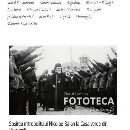
spital Sf. Spiridon
cămin cultural
Zografou
Alexandru Baltagă
Cerchezu
Athanasie Dincă
atelier bisericesc
Petroşani
palatul patriarhal
Ioan Radu
capelă
Chirnogeni
Vladimir Sinicovschi
Sosirea mitropolitului Nicolae Bălan la Casa verde din