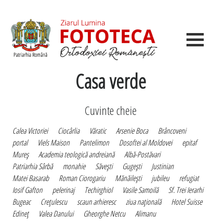
Casa verde
Cuvinte cheie
Calea Victoriei
Ciocârlia
Văratic
Arsenie Boca
Brâncoveni
portal
Viels Maison
Pantelimon
Dosoftei al Moldovei
epitaf
Mureş
Academia teologică andreiană
Albă-Postăvari
Patriarhia Sârbă
monahie
Săveşti
Gugeşti
Justinian
Matei Basarab
Roman Ciorogariu
Mănăileşti
jubileu
refugiat
Iosif Gafton
pelerinaj
Techirghiol
Vasile Samoilă
Sf. Trei Ierarhi
Bugeac
Creţulescu
scaun arhieresc
ziua naţională
Hotel Suisse
Edineţ
Valea Danului
Gheorghe Netcu
Alimanu