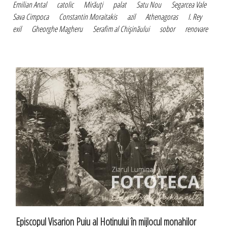
Emilian Antal
catolic
Mirăuţi
palat
Satu Nou
Segarcea Vale
Sava Cimpoca
Constantin Moraitakis
azil
Athenagoras
I. Rey
exil
Gheorghe Magheru
Serafim al Chişinăului
sobor
renovare
Episcopul Visarion Puiu al Hotinului în mijlocul monahilor