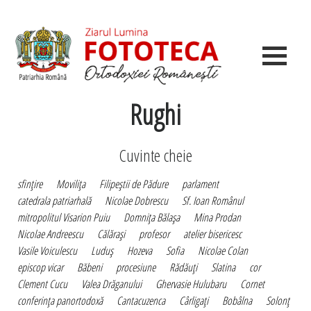
Rughi
Cuvinte cheie
sfinţire
Moviliţa
Filipeştii de Pădure
parlament
catedrala patriarhală
Nicolae Dobrescu
Sf. Ioan Românul
mitropolitul Visarion Puiu
Domniţa Bălaşa
Mina Prodan
Nicolae Andreescu
Călăraşi
profesor
atelier bisericesc
Vasile Voiculescu
Luduş
Hozeva
Sofia
Nicolae Colan
episcop vicar
Băbeni
procesiune
Rădăuţi
Slatina
cor
Clement Cucu
Valea Drăganului
Ghervasie Hulubaru
Cornet
conferinţa panortodoxă
Cantacuzenca
Cârligaţi
Bobâlna
Solonţ