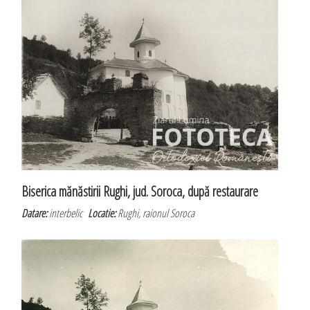
Biserica mănăstirii Rughi, jud. Soroca, după restaurare
Datare:
interbelic
Locatie:
Rughi, raionul Soroca