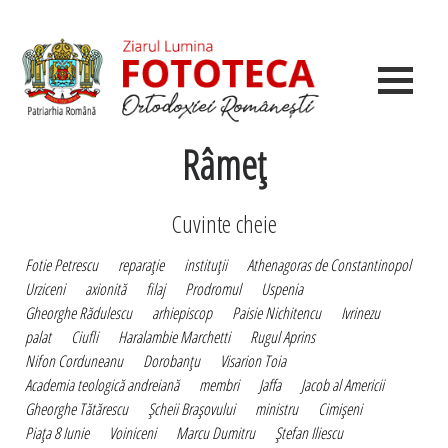
Râmeţ
Cuvinte cheie
Fotie Petrescu
reparaţie
instituţii
Athenagoras de Constantinopol
Urziceni
axionită
filaj
Prodromul
Uspenia
Gheorghe Rădulescu
arhiepiscop
Paisie Nichitencu
Ivrinezu
palat
Ciufli
Haralambie Marchetti
Rugul Aprins
Nifon Corduneanu
Dorobanţu
Visarion Toia
Academia teologică andreiană
membri
Jaffa
Jacob al Americii
Gheorghe Tătărescu
Şcheii Braşovului
ministru
Cimişeni
Piaţa 8 Iunie
Voiniceni
Marcu Dumitru
Ştefan Iliescu