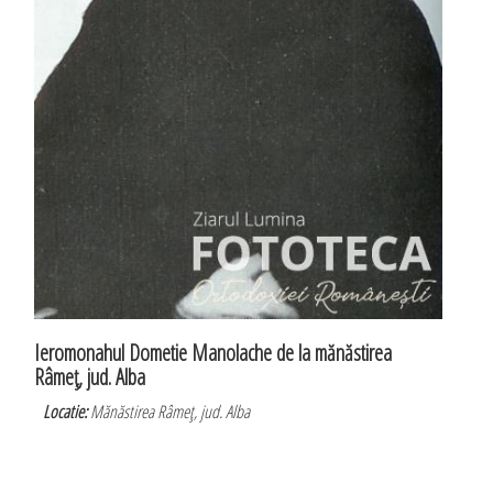
Ieromonahul Dometie Manolache de la mănăstirea
Râmeţ, jud. Alba
Locatie:
Mănăstirea Râmeţ, jud. Alba