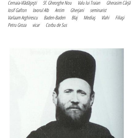
Cernaia-Vlădăşeşti
Sf. Gheorghe Nou
Valu lui Traian
Gherasim Cârjă
Iosif Gafton
Izvorul Alb
Antim
Gherjani
seminarist
Varlaam Arghirescu
Baden-Baden
Blaj
Mediaş
Vlahi
Filiaşi
Petru Groza
vicar
Corbu de Sus