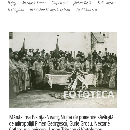
Haţeg
Anastasie Frimu
Ciuperceni
Ştefan Vasile
Sofia Iliescu
Techirghiol
mănăstire Sf. Ilie de la Izvor
Teofil Ionescu
Mănăstirea Bistriţa-Neamţ, Slujba de pomenire săvârşită
de mitropoliţii Pimen Georgescu, Gurie Grosu, Nectarie
Cotlarciuc şi episcopii Lucian Triteanu şi Vartolomeu