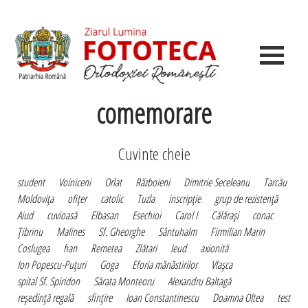
comemorare
Cuvinte cheie
student
Voiniceni
Orlat
Războieni
Dimitrie Seceleanu
Tarcău
Moldoviţa
ofiţer
catolic
Tuzla
inscripţie
grup de rezistenţă
Aiud
cuvioasă
Elbasan
Esechioi
Carol I
Călăraşi
conac
Ţibrinu
Malines
Sf. Gheorghe
Sântuhalm
Firmilian Marin
Coslugea
han
Remetea
Zlătari
Ieud
axionită
Ion Popescu-Puţuri
Goga
Eforia mănăstirilor
Vlaşca
spital Sf. Spiridon
Sărata Monteoru
Alexandru Baltagă
reşedinţă regală
sfinţire
Ioan Constantinescu
Doamna Oltea
test