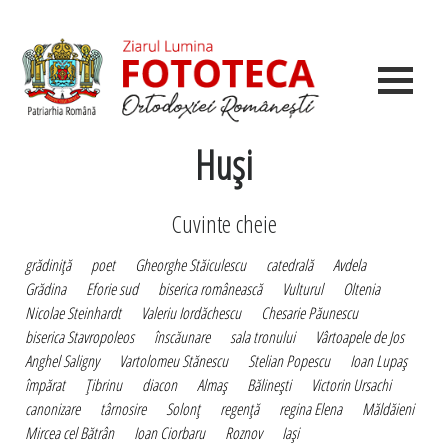
Huşi
Cuvinte cheie
grădiniţă
poet
Gheorghe Stăiculescu
catedrală
Avdela
Grădina
Eforie sud
biserica românească
Vulturul
Oltenia
Nicolae Steinhardt
Valeriu Iordăchescu
Chesarie Păunescu
biserica Stavropoleos
înscăunare
sala tronului
Vârtoapele de Jos
Anghel Saligny
Vartolomeu Stănescu
Stelian Popescu
Ioan Lupaş
împărat
Ţibrinu
diacon
Almaş
Bălineşti
Victorin Ursachi
canonizare
târnosire
Solonţ
regenţă
regina Elena
Măldăieni
Mircea cel Bătrân
Ioan Ciorbaru
Roznov
Iaşi