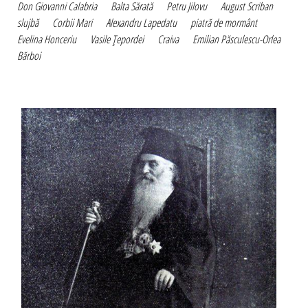
Don Giovanni Calabria
Balta Sărată
Petru Jilovu
August Scriban
slujbă
Corbii Mari
Alexandru Lapedatu
piatră de mormânt
Evelina Honceriu
Vasile Ţepordei
Craiva
Emilian Păsculescu-Orlea
Bărboi