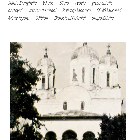
Sfânta Evanghelie
Văratic
Sitaru
Avdela
greco-catolic
horthyşti
veteran de război
Policarp Moruşca
Sf. 40 Mucenici
Axinte Iepure
Gălbiori
Dionisie al Poloniei
propovăduire