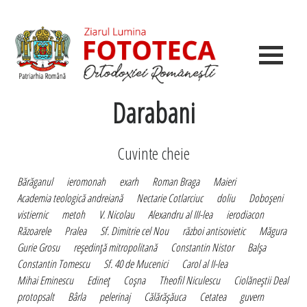
Darabani
Cuvinte cheie
Bărăganul
ieromonah
exarh
Roman Braga
Maieri
Academia teologică andreiană
Nectarie Cotlarciuc
doliu
Doboşeni
vistiernic
metoh
V. Nicolau
Alexandru al III-lea
ierodiacon
Răzoarele
Pralea
Sf. Dimitrie cel Nou
război antisovietic
Măgura
Gurie Grosu
reşedinţă mitropolitană
Constantin Nistor
Balşa
Constantin Tomescu
Sf. 40 de Mucenici
Carol al II-lea
Mihai Eminescu
Edineţ
Coşna
Theofil Niculescu
Ciolăneştii Deal
protopsalt
Bârla
pelerinaj
Călărăşăuca
Cetatea
guvern