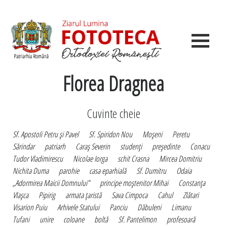
Florea Dragnea
Cuvinte cheie
Sf. Apostoli Petru şi Pavel
Sf. Spiridon Nou
Moşeni
Peretu
Sărindar
patriarh
Caraş Severin
studenţi
preşedinte
Conacu
Tudor Vladimirescu
Nicolae Iorga
schit Crasna
Mircea Domitriu
Nichita Duma
parohie
casa eparhială
Sf. Dumitru
Odaia
„Adormirea Maicii Domnului”
principe moştenitor Mihai
Constanţa
Vlaşca
Pipirig
armata ţaristă
Sava Cimpoca
Cahul
Zlătari
Visarion Puiu
Arhivele Statului
Panciu
Dăbuleni
Limanu
Tufani
unire
coloane
boltă
Sf. Pantelimon
profesoară