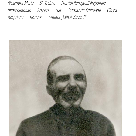
Alexandru Marta
Sf. Treime
Frontul Renaşterii Naţionale
ieroschimonah
Precista
cult
Constantin Erbiceanu
Cloşca
proprietar
Horecea
ordinul „Mihai Viteazul”