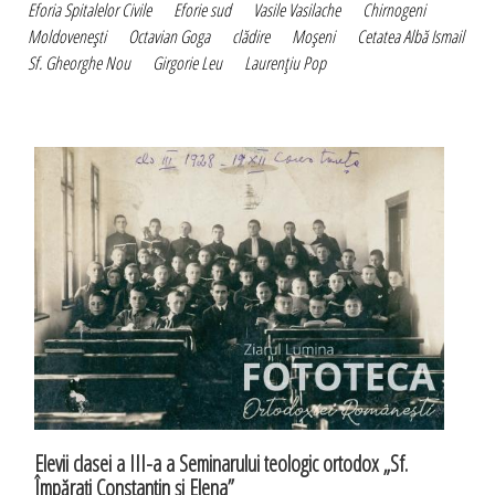
Eforia Spitalelor Civile
Eforie sud
Vasile Vasilache
Chirnogeni
Moldoveneşti
Octavian Goga
clădire
Moşeni
Cetatea Albă Ismail
Sf. Gheorghe Nou
Girgorie Leu
Laurenţiu Pop
Elevii clasei a III-a a Seminarului teologic ortodox „Sf.
Împăraţi Constantin şi Elena”