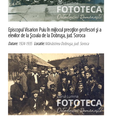
Episcopul Visarion Puiu în mijlocul preoţilor-profesori şi a
elevilor de la Şcoala de la Dobruşa, jud. Soroca
Datare:
1924-1935
Locatie:
Mănăstirea Dobruşa, jud. Soroca