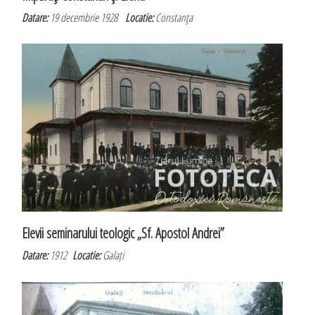
Datare:
19 decembrie 1928
Locatie:
Constanţa
Elevii seminarului teologic „Sf. Apostol Andrei”
Datare:
1912
Locatie:
Galați