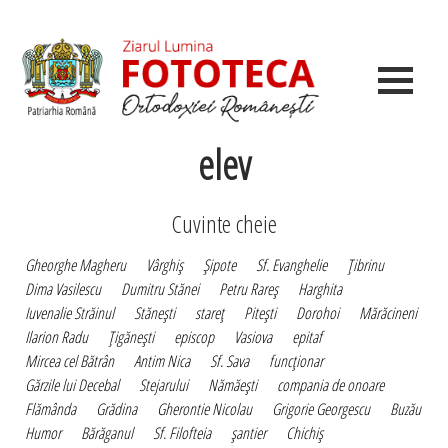
elev
Cuvinte cheie
Gheorghe Magheru
Vârghiş
Şipote
Sf. Evanghelie
Ţibrinu
Dima Vasilescu
Dumitru Stănei
Petru Rareş
Harghita
Iuvenalie Străinul
Stăneşti
stareţ
Piteşti
Dorohoi
Mărăcineni
Ilarion Radu
Ţigăneşti
episcop
Vasiova
epitaf
Mircea cel Bătrân
Antim Nica
Sf. Sava
funcţionar
Gărzile lui Decebal
Stejarului
Nămăeşti
compania de onoare
Flămânda
Grădina
Gherontie Nicolau
Grigorie Georgescu
Buzău
Humor
Bărăganul
Sf. Filofteia
şantier
Chichiş